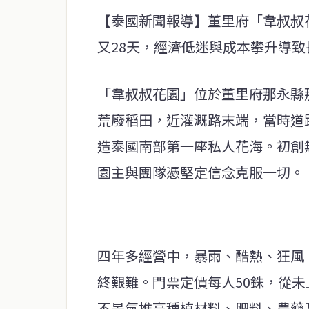
【泰國新聞報導】董里府「韋叔叔
又28天，經濟低迷與成本攀升導
「韋叔叔花園」位於董里府那永縣那
荒廢稻田，近灌溉路末端，當時道
造泰國南部第一座私人花海。初創
園主與團隊憑堅定信念克服一切。
四年多經營中，暴雨、酷熱、狂風
終艱難。門票定價每人50銖，從
不景氣推高種植材料、肥料、農藥