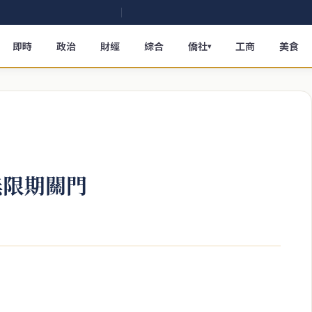
即時
政治
財經
綜合
僑社
工商
美食
▾
無限期關門