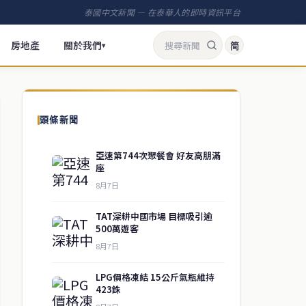
泰國中文新聞 — 在泰華人的即時資訊平台
房地產
關於我們
简
▾
頭條新聞
亞速第744次聚餐會 好友高朋滿
座
8月7日
TAT深耕中國市場 目標吸引逾
500萬遊客
8月7日
LPG價格凍結 15公斤氣瓶維持
423銖