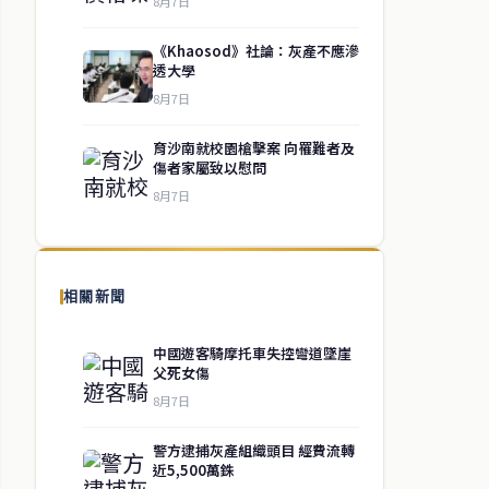
8月7日
《Khaosod》社論：灰產不應滲
透大學
8月7日
育沙南就校園槍擊案 向罹難者及
傷者家屬致以慰問
8月7日
相關新聞
中國遊客騎摩托車失控彎道墜崖
父死女傷
8月7日
警方逮捕灰產組織頭目 經費流轉
近5,500萬銖