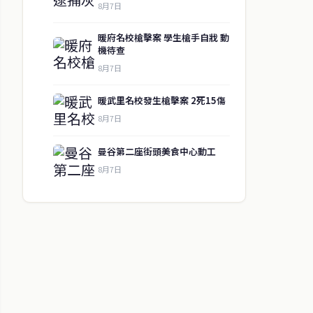
8月7日
暖府名校槍擊案 學生槍手自戕 動
機待查
8月7日
暖武里名校發生槍擊案 2死15傷
8月7日
曼谷第二座街頭美食中心動工
8月7日