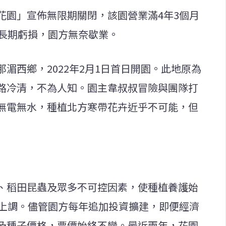
花園」宣佈無限期關閉，該園營業滿4年3個月
致長期虧損，園方無奈歇業。
湄西鄉，2022年2月1日首日開園。此地原為
路冷清，不為人知。園主韋叔叔冒險與團隊打
無電無水，種植北方寒帶花卉近乎不可能，但
、稻田昆蟲及眾多不可控因素，使種植養護始
未上調。儘管園方每年追加投資擴建，即便經濟
及種子價格，票價始終不變。最近兩年，花園