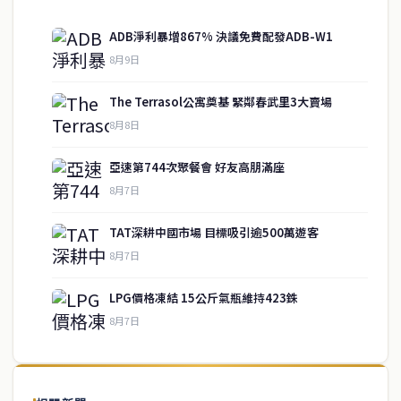
ADB淨利暴增867% 決議免費配發ADB-W1
8月9日
The Terrasol公寓奠基 緊鄰春武里3大賣場
8月8日
亞速第744次聚餐會 好友高朋滿座
8月7日
TAT深耕中國市場 目標吸引逾500萬遊客
service@thaichinesenews.com
↑ 回到頂端
8月7日
LPG價格凍結 15公斤氣瓶維持423銖
8月7日
關於我們
泰國中文新聞（TCN）是一家總部設於曼谷的中文新聞媒體，致力於
報導泰國當地政治、經濟、華人社群與社會時事，為在泰華人讀者提