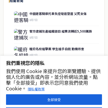
相關新聞
供即時、客觀、多元的中文新聞內容。
中國遊客騎摩托車失控彎道墜崖 父死女傷
8月7日
快速連結
警方逮捕灰產組織頭目 經費流轉近5,500萬銖
即時
工商
8月7日
政治
美食
財經
房地產
暖府名校槍擊案 學生槍手自戕 動機待查
綜合
8月7日
我們重視您的隱私
暖武里名校發生槍擊案 2死15傷
我們使用 Cookie 來提升您的瀏覽體驗、提供
聯絡資訊
8月7日
個人化的廣告或內容，並分析網站流量。點
擊「全部接受」即表示您同意我們使用
歡迎來信洽詢合作事宜
曼谷第二座街頭美食中心動工
Cookie。
或提供新聞線索
隱私權政策
8月7日
service@thaichinesenews.com
全部接受