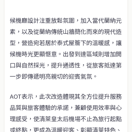
候機廳設計注重放鬆氛圍，加入當代蘭納元
素，以及從蘭納傳統山牆簡化而來的現代造
型，營造宛若居於泰式屋簷下的溫暖感，讓
候機時光更顯愜意。出發到達區域則增加開
口與自然採光，提升通透性，從旅客抵達第
一步即傳遞明亮親切的迎賓氣氛。
AOT表示，此次改造體現其全方位提升服務
品質與旅客體驗的承諾，兼顧使用效率與心
理感受，使清萊皇太后機場不止為旅行起點
或終點，更成為溫暖迎客、彰顯清萊特色、