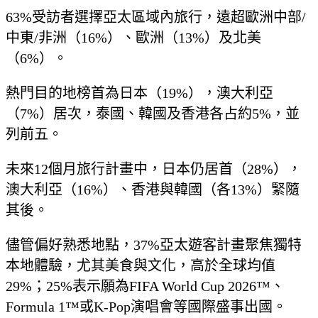
63%受訪者選擇亞太區域內旅行，遠超歐洲中部/
中東/非洲（16%）、歐洲（13%）及北美
（6%）。
熱門目的地榜首為日本（19%），澳大利亞
（7%）居次，泰國、韓國及香港各占約5%，並
列前五。
未來12個月旅行計畫中，日本仍居首（28%），
澳大利亞（16%）、香港與韓國（各13%）緊隨
其後。
儘管偏好熟悉地點，37%亞太遊客計畫聚焦獨特
本地體驗，尤其美食與文化，高於全球均值
29%；25%表示願為FIFA World Cup 2026™、
Formula 1™或K-Pop演唱會等國際盛事出國。