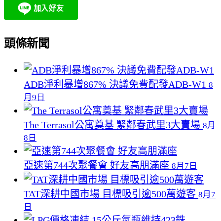
頭條新聞
ADB淨利暴增867% 決議免費配發ADB-W1
8
月9日
The Terrasol公寓奠基 緊鄰春武里3大賣場
8月
8日
亞速第744次聚餐會 好友高朋滿座
8月7日
TAT深耕中國市場 目標吸引逾500萬遊客
8月7
日