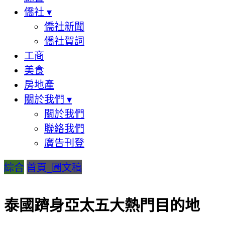
僑社
▾
僑社新聞
僑社賀詞
工商
美食
房地產
關於我們
▾
關於我們
聯絡我們
廣告刊登
綜合
首頁_圖文稿
泰國躋身亞太五大熱門目的地