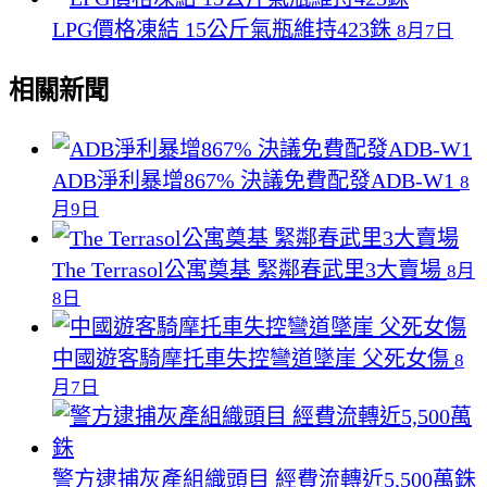
LPG價格凍結 15公斤氣瓶維持423銖
8月7日
相關新聞
ADB淨利暴增867% 決議免費配發ADB-W1
8
月9日
The Terrasol公寓奠基 緊鄰春武里3大賣場
8月
8日
中國遊客騎摩托車失控彎道墜崖 父死女傷
8
月7日
警方逮捕灰產組織頭目 經費流轉近5,500萬銖