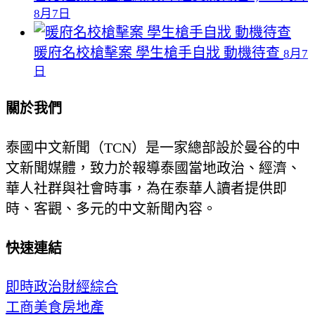
8月7日
暖府名校槍擊案 學生槍手自戕 動機待查
8月7
日
關於我們
泰國中文新聞（TCN）是一家總部設於曼谷的中
文新聞媒體，致力於報導泰國當地政治、經濟、
華人社群與社會時事，為在泰華人讀者提供即
時、客觀、多元的中文新聞內容。
快速連結
即時
政治
財經
綜合
工商
美食
房地產