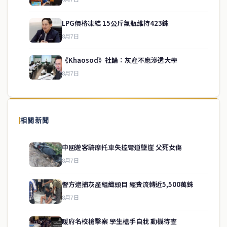
LPG價格凍結 15公斤氣瓶維持423銖
service@thaichinesenews.com
↑ 回到頂端
8月7日
《Khaosod》社論：灰產不應滲透大學
8月7日
關於我們
泰國中文新聞（TCN）是一家總部設於曼谷的中文新聞媒體，致力於
報導泰國當地政治、經濟、華人社群與社會時事，為在泰華人讀者提
相關新聞
供即時、客觀、多元的中文新聞內容。
中國遊客騎摩托車失控彎道墜崖 父死女傷
8月7日
快速連結
警方逮捕灰產組織頭目 經費流轉近5,500萬銖
即時
工商
8月7日
政治
美食
財經
房地產
暖府名校槍擊案 學生槍手自戕 動機待查