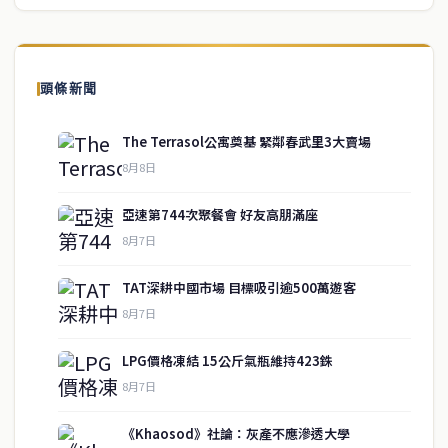
頭條新聞
The Terrasol公寓奠基 緊鄰春武里3大賣場
8月8日
亞速第744次聚餐會 好友高朋滿座
8月7日
TAT深耕中國市場 目標吸引逾500萬遊客
8月7日
LPG價格凍結 15公斤氣瓶維持423銖
service@thaichinesenews.com
↑ 回到頂端
8月7日
《Khaosod》社論：灰產不應滲透大學