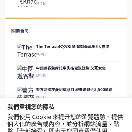
8月7日
關於我們
泰國中文新聞（TCN）是一家總部設於曼谷的中文新聞媒體，致力於
報導泰國當地政治、經濟、華人社群與社會時事，為在泰華人讀者提
相關新聞
供即時、客觀、多元的中文新聞內容。
The Terrasol公寓奠基 緊鄰春武里3大賣場
8月8日
快速連結
中國遊客騎摩托車失控彎道墜崖 父死女傷
即時
工商
8月7日
政治
美食
財經
房地產
警方逮捕灰產組織頭目 經費流轉近5,500萬銖
綜合
8月7日
我們重視您的隱私
暖府名校槍擊案 學生槍手自戕 動機待查
我們使用 Cookie 來提升您的瀏覽體驗、提供
聯絡資訊
8月7日
個人化的廣告或內容，並分析網站流量。點
擊「全部接受」即表示您同意我們使用
歡迎來信洽詢合作事宜