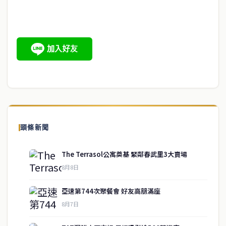
頭條新聞
The Terrasol公寓奠基 緊鄰春武里3大賣場
8月8日
亞速第744次聚餐會 好友高朋滿座
8月7日