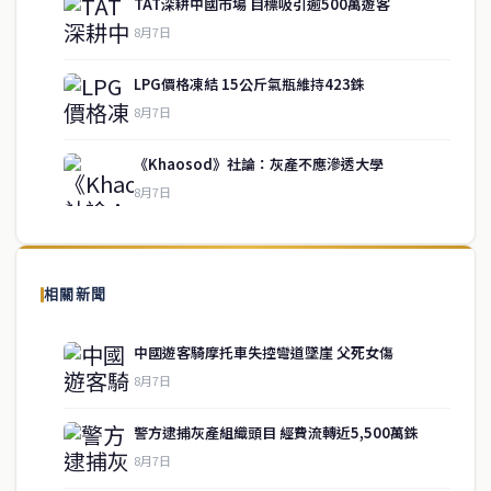
TAT深耕中國市場 目標吸引逾500萬遊客
8月7日
LPG價格凍結 15公斤氣瓶維持423銖
service@thaichinesenews.com
↑ 回到頂端
8月7日
《Khaosod》社論：灰產不應滲透大學
8月7日
關於我們
泰國中文新聞（TCN）是一家總部設於曼谷的中文新聞媒體，致力於
報導泰國當地政治、經濟、華人社群與社會時事，為在泰華人讀者提
相關新聞
供即時、客觀、多元的中文新聞內容。
中國遊客騎摩托車失控彎道墜崖 父死女傷
8月7日
快速連結
警方逮捕灰產組織頭目 經費流轉近5,500萬銖
即時
工商
8月7日
政治
美食