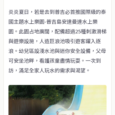
炎炎夏日，若是去到普吉必首推國際級的泰
國主題水上樂園-普吉島安達曼達水上樂
園。此園占地廣闊，配備超過25種刺激滑梯
與遊樂設施，人造巨浪池吸引遊客躍入逐
浪。幼兒區設淺水池與迷你安全設備，父母
可安坐池畔，看護孩童盡情玩耍。一次到
訪，滿足全家人玩水的需求與渴望。