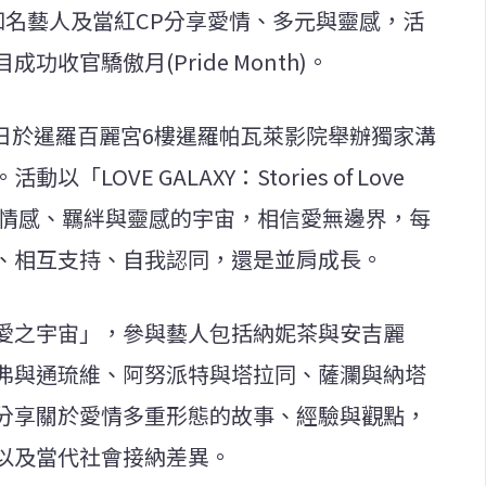
聚多位知名藝人及當紅CP分享愛情、多元與靈感，活
收官驕傲月(Pride Month)。
近日於暹羅百麗宮6樓暹羅帕瓦萊影院舉辦獨家溝
OVE GALAXY：Stories of Love
充滿情感、羈絆與靈感的宇宙，相信愛無邊界，每
、相互支持、自我認同，還是並肩成長。
愛之宇宙」，參與藝人包括納妮茶與安吉麗
弗與通琉維、阿努派特與塔拉同、薩瀾與納塔
分享關於愛情多重形態的故事、經驗與觀點，
以及當代社會接納差異。