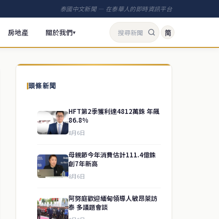
泰國中文新聞 — 在泰華人的即時資訊平台
房地產
關於我們
简
▾
頭條新聞
HFT第2季獲利達4812萬銖 年飆
86.8%
8月6日
母親節今年消費估計111.4億銖
創7年新高
8月6日
阿努庭歡迎緬甸領導人敏昂萊訪
泰 多議題會談