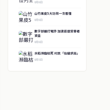
8月6日
山竹果皮5大功效一次看懂
8月6日
數字部嚴打電詐 加速返還受害者
資金
8月6日
水稻瀕臨枯死 村民「抬貓求雨」
8月5日