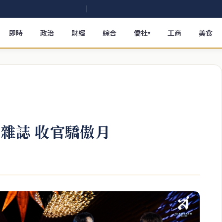
即時
政治
財經
綜合
僑社
工商
美食
▾
w雜誌 收官驕傲月