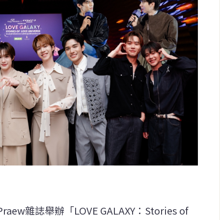
雜誌舉辦「LOVE GALAXY：Stories of