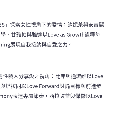
RIES」探索女性視角下的愛情：納妮茶與安吉麗
契化學，甘雅帕與雅達以Love as Growth詮釋每
coming展現自我接納與自愛之力。
次，男性藝人分享愛之視角：比弗與通琉維以Love
派特與塔拉同以Love Forward討論目標與前進步
armony表達專屬節奏，西拉陂普與傑傑以Love