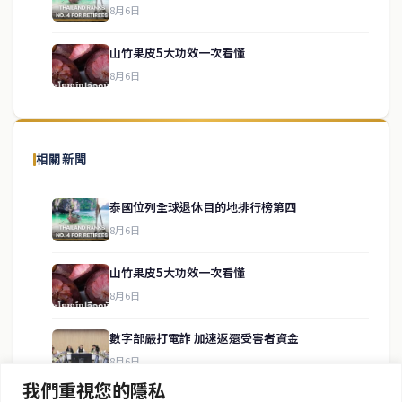
service@thaichinesenews.com
↑ 回到頂端
8月6日
山竹果皮5大功效一次看懂
8月6日
關於我們
泰國中文新聞（TCN）是一家總部設於曼谷的中文新聞媒體，致力於
報導泰國當地政治、經濟、華人社群與社會時事，為在泰華人讀者提
相關新聞
供即時、客觀、多元的中文新聞內容。
泰國位列全球退休目的地排行榜第四
8月6日
快速連結
山竹果皮5大功效一次看懂
即時
工商
8月6日
政治
美食
財經
房地產
數字部嚴打電詐 加速返還受害者資金
綜合
8月6日
我們重視您的隱私