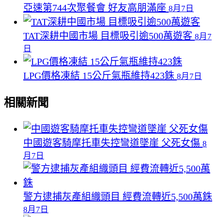
亞速第744次聚餐會 好友高朋滿座
8月7日
TAT深耕中國市場 目標吸引逾500萬遊客
8月7
日
LPG價格凍結 15公斤氣瓶維持423銖
8月7日
相關新聞
中國遊客騎摩托車失控彎道墜崖 父死女傷
8
月7日
警方逮捕灰產組織頭目 經費流轉近5,500萬銖
8月7日