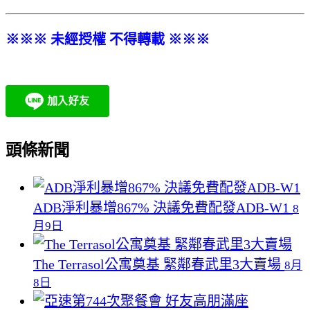
※※※ 未經授權 不得轉載 ※※※
頭條新聞
ADB淨利暴增867% 決議免費配發ADB-W1
8
月9日
The Terrasol公寓奠基 緊鄰春武里3大賣場
8月
8日