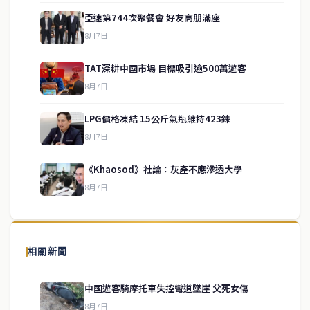
亞速第744次聚餐會 好友高朋滿座
8月7日
TAT深耕中國市場 目標吸引逾500萬遊客
8月7日
LPG價格凍結 15公斤氣瓶維持423銖
service@thaichinesenews.com
↑ 回到頂端
8月7日
《Khaosod》社論：灰產不應滲透大學
8月7日
關於我們
泰國中文新聞（TCN）是一家總部設於曼谷的中文新聞媒體，致力於
報導泰國當地政治、經濟、華人社群與社會時事，為在泰華人讀者提
相關新聞
供即時、客觀、多元的中文新聞內容。
中國遊客騎摩托車失控彎道墜崖 父死女傷
8月7日