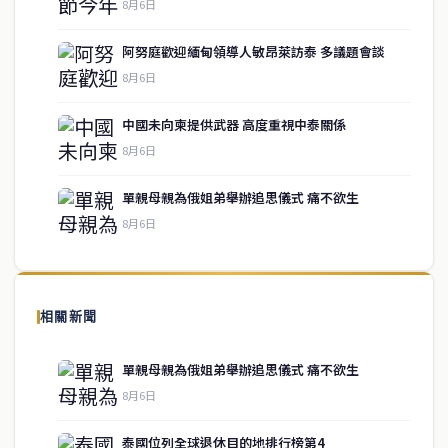
8月6日
阿努庭歡迎緬甸領導人敏昂萊訪泰 多議題會談
8月6日
中國未向柬提供武器 高度重視中泰關係
service@thaichinesenews.com
↑ 回到頂端
8月6日
單親母親為俄姐弟舉辦追思儀式 痛不欲生
8月6日
關於我們
泰國中文新聞（TCN）是一家總部設於曼谷的中文新聞媒體，致力於
報導泰國當地政治、經濟、華人社群與社會時事，為在泰華人讀者提
相關新聞
供即時、客觀、多元的中文新聞內容。
單親母親為俄姐弟舉辦追思儀式 痛不欲生
8月6日
快速連結
泰國位列全球退休目的地排行榜第4