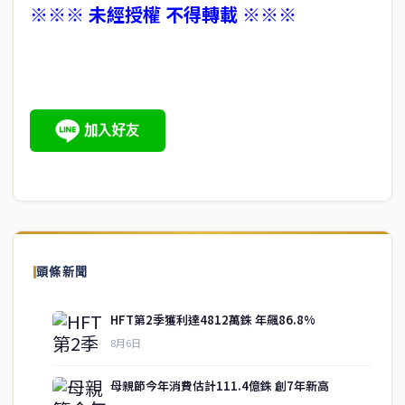
※※※ 未經授權 不得轉載 ※※※
頭條新聞
HFT第2季獲利達4812萬銖 年飆86.8%
8月6日
母親節今年消費估計111.4億銖 創7年新高