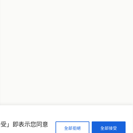
↑ 回到頂端
聯絡資訊
歡迎來信洽詢合作事宜
或提供新聞線索
service@thaichinesenews.com
接受」即表示您同意
全部拒絕
全部接受