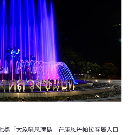
地標「大象噴泉環島」在庫恩丹帕拉春壩入口