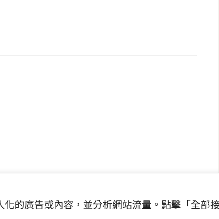
快速連結
致力於報導
即時
工商
提供即
政治
美食
財經
房地產
綜合
提供個人化的廣告或內容，並分析網站流量。點擊「全部