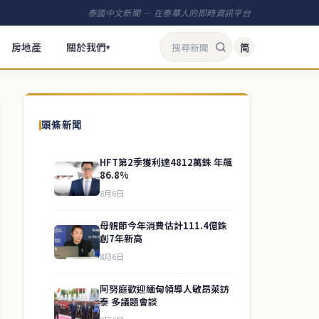
泰國中文新聞 — 在泰華人的即時資訊平台
房地產
關於我們
简
▾
頭條新聞
HFT第2季獲利達4812萬銖 年飆
86.8%
8月6日
母親節今年消費估計111.4億銖
創7年新高
8月6日
阿努庭歡迎緬甸領導人敏昂萊訪
泰 多議題會談