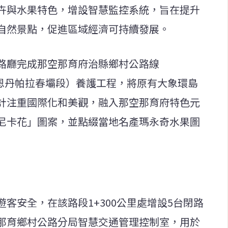
卉與水果特色，增設智慧監控系統，旨在提升
自然景點，促進區域經濟可持續發展。
路廳完成那空那育府治縣鄉村公路線
口至庫恩丹帕拉春壩段）養護工程，將原有大象環島
計注重國際化和美觀，融入那空那育府特色元
尼卡花」圖案，並點綴當地名產瑪永奇水果圖
客安全，在該路段1+300公里處增設5台閉路
那育鄉村公路分局智慧交通管理控制室，用於