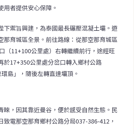
使用者提供安心保障。
陛下禦旨興建，為泰國最長碾壓混凝土壩。遊
空那育城區全景。前往路線：從那空那育城區
口（11+100公里處）右轉繼續前行，途經旺
於17+350公里處分岔口轉入鄉村公路
噴泉環島」，隨後左轉直達壩頂。
青睞，因其靠近曼谷，便於感受自然生態。民
電那空那育鄉村公路分局037-386-412，