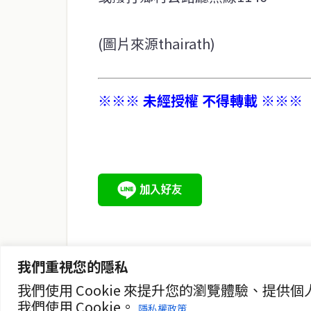
(圖片來源thairath)
※※※ 未經授權 不得轉載 ※※※
service@thaichinesenews.com
關於我們
泰國中文新聞（TCN）是一家總部設於曼谷的中文新聞媒體，
泰國當地政治、經濟、華人社群與社會時事，為在泰華人讀者
時、客觀、多元的中文新聞內容。
我們重視您的隱私
我們使用 Cookie 來提升您的瀏覽體驗、
我們使用 Cookie。
隱私權政策