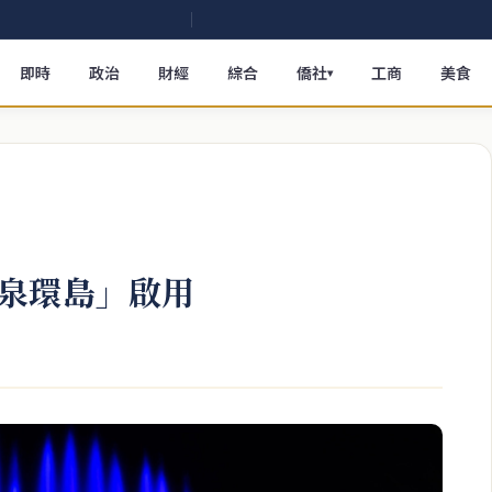
即時
政治
財經
綜合
僑社
工商
美食
▾
泉環島」啟用