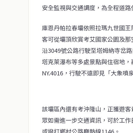
安全監視與交通調度，為全程道路
庫恩丹帕拉春壩依照拉瑪九世國王
客可從壩頂欣賞考艾國家公園及那
沿3049號公路行駛至塔姆納寺岔路
塔克萊瀑布等多處景點與住宿地，再
NY.4016，行駛不遠即見「大象
該壩區內還有考沖隆山，正獲遊客
眾如需進一步交通資訊，可於工作日致
或撥打鄉村公路廳熱線1146。