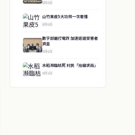
8月6日
山竹果皮5大功效一次看懂
8月6日
數字部嚴打電詐 加速返還受害者
資金
8月6日
水稻瀕臨枯死 村民「抬貓求雨」
8月5日