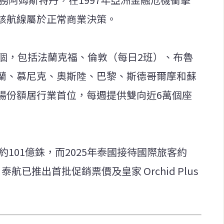
該航線屬於正常商業決策。
2個，包括法蘭克福、倫敦（每日2班）、布魯
蘭、慕尼克、奧斯陸、巴黎、斯德哥爾摩和蘇
場份額居行業首位，每週提供雙向近6萬個座
約101億銖，而2025年泰國接待國際旅客約
航已推出首批促銷票價及皇家 Orchid Plus