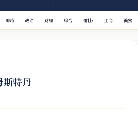
即時
政治
財經
綜合
僑社
工商
美食
▾
姆斯特丹