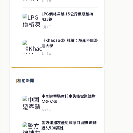
8月7日
LPG價格凍結 15公斤氣瓶維持
423銖
8月7日
《Khaosod》社論：灰產不應滲
透大學
8月7日
相關新聞
中國遊客騎摩托車失控彎道墜崖
父死女傷
8月7日
警方逮捕灰產組織頭目 經費流轉
近5,500萬銖