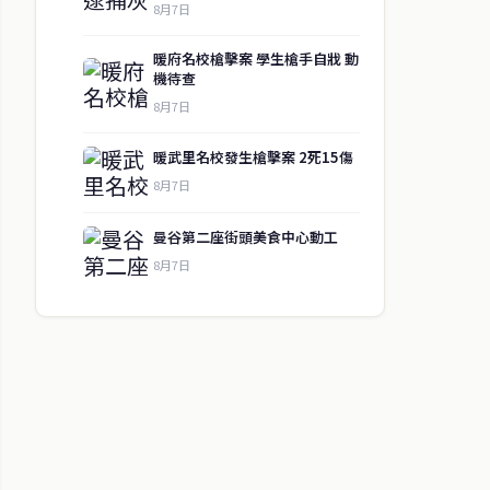
8月7日
暖府名校槍擊案 學生槍手自戕 動
機待查
8月7日
暖武里名校發生槍擊案 2死15傷
8月7日
曼谷第二座街頭美食中心動工
8月7日