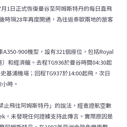
7月1日正式恢復曼谷至阿姆斯特丹的每日直飛
運後時隔28年再度開通，為往返泰歐兩地的旅客
350-900機型，設有321個座位，包括Royal
）和經濟艙。去程TG936於曼谷時間04:30起
史基浦機場；回程TG937於14:00起飛，次日
12小時。
禁止飛往阿姆斯特丹」的說法，經查證航空數
on Week，未發現任何證據支持此傳言。實際原因是
服務阿姆斯特丹，在1997年亞洲金融危機衝擊