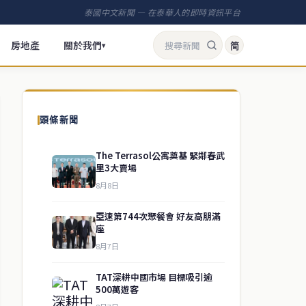
泰國中文新聞 — 在泰華人的即時資訊平台
房地產
關於我們
简
▾
頭條新聞
The Terrasol公寓奠基 緊鄰春武
里3大賣場
8月8日
亞速第744次聚餐會 好友高朋滿
座
8月7日
TAT深耕中國市場 目標吸引逾
500萬遊客