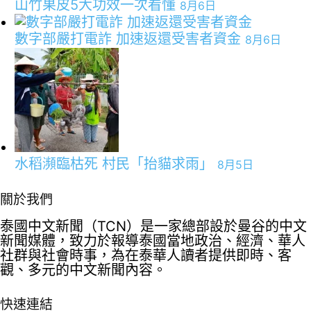
山竹果皮5大功效一次看懂
8月6日
數字部嚴打電詐 加速返還受害者資金
8月6日
水稻瀕臨枯死 村民「抬貓求雨」
8月5日
關於我們
泰國中文新聞（TCN）是一家總部設於曼谷的中文
新聞媒體，致力於報導泰國當地政治、經濟、華人
社群與社會時事，為在泰華人讀者提供即時、客
觀、多元的中文新聞內容。
快速連結