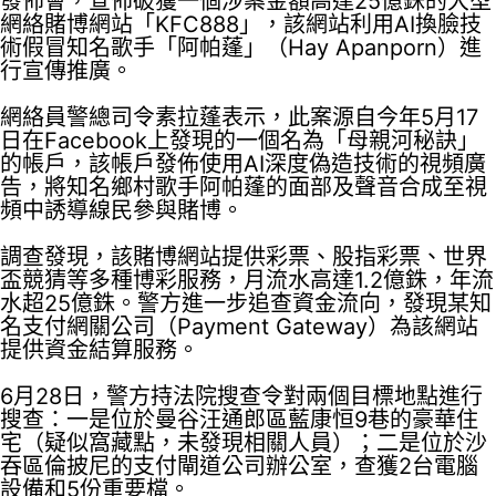
發佈會，宣佈破獲一個涉案金額高達25億銖的大型
網絡賭博網站「KFC888」，該網站利用AI換臉技
術假冒知名歌手「阿帕蓬」（Hay Apanporn）進
行宣傳推廣。
網絡員警總司令素拉蓬表示，此案源自今年5月17
日在Facebook上發現的一個名為「母親河秘訣」
的帳戶，該帳戶發佈使用AI深度偽造技術的視頻廣
告，將知名鄉村歌手阿帕蓬的面部及聲音合成至視
頻中誘導線民參與賭博。
調查發現，該賭博網站提供彩票、股指彩票、世界
盃競猜等多種博彩服務，月流水高達1.2億銖，年流
水超25億銖。警方進一步追查資金流向，發現某知
名支付網關公司（Payment Gateway）為該網站
提供資金結算服務。
6月28日，警方持法院搜查令對兩個目標地點進行
搜查：一是位於曼谷汪通郎區藍康恒9巷的豪華住
宅（疑似窩藏點，未發現相關人員）；二是位於沙
吞區倫披尼的支付閘道公司辦公室，查獲2台電腦
設備和5份重要檔。