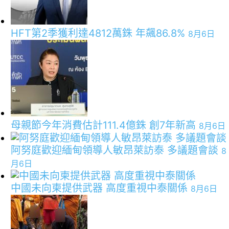
HFT第2季獲利達4812萬銖 年飆86.8%
8月6日
母親節今年消費估計111.4億銖 創7年新高
8月6日
阿努庭歡迎緬甸領導人敏昂萊訪泰 多議題會談
8
月6日
中國未向柬提供武器 高度重視中泰關係
8月6日