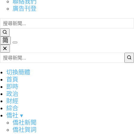
聯絡我們
廣告刊登
简
✕
切換簡體
首頁
即時
政治
財經
綜合
僑社
▾
僑社新聞
僑社賀詞