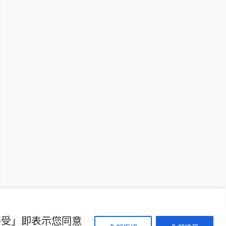
↑ 回到頂端
聯絡資訊
歡迎來信洽詢合作事宜
或提供新聞線索
service@thaichinesenews.com
接受」即表示您同意