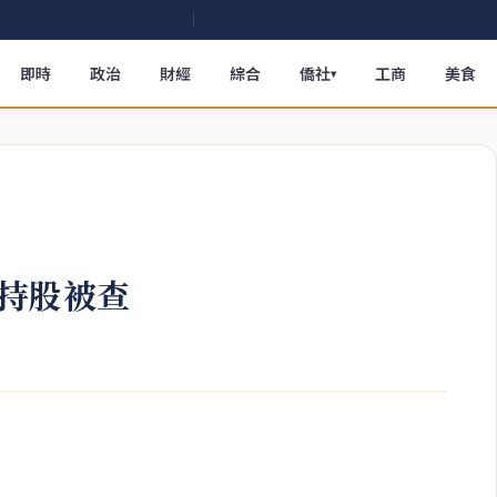
即時
政治
財經
綜合
僑社
工商
美食
▾
持股被查