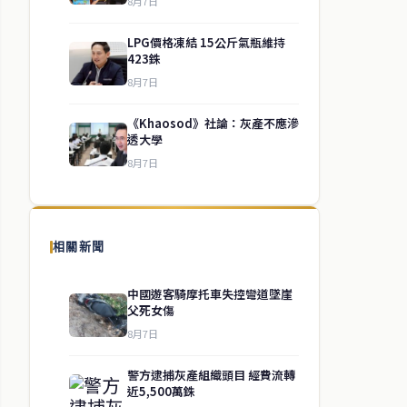
8月7日
LPG價格凍結 15公斤氣瓶維持
423銖
8月7日
《Khaosod》社論：灰產不應滲
透大學
8月7日
相關新聞
中國遊客騎摩托車失控彎道墜崖
父死女傷
8月7日
警方逮捕灰產組織頭目 經費流轉
近5,500萬銖