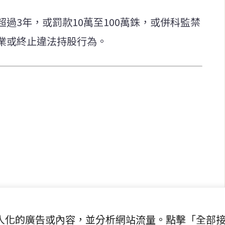
過3年，或罰款10萬至100萬銖，或併科監禁
業或終止違法持股行為。
快速連結
致力於報導
即時
工商
提供即
政治
美食
財經
房地產
綜合
提供個人化的廣告或內容，並分析網站流量。點擊「全部