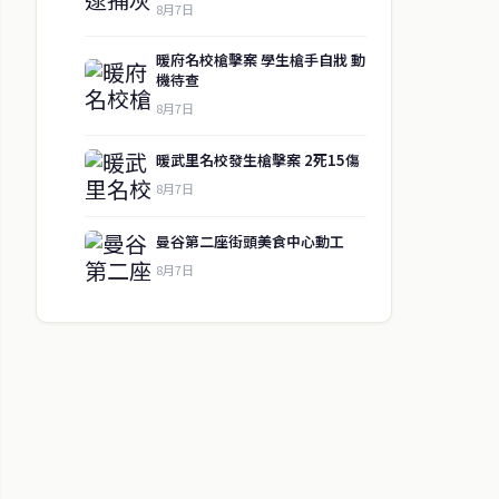
8月7日
暖府名校槍擊案 學生槍手自戕 動
機待查
8月7日
暖武里名校發生槍擊案 2死15傷
8月7日
曼谷第二座街頭美食中心動工
8月7日