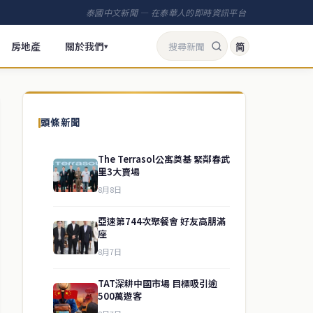
泰國中文新聞 — 在泰華人的即時資訊平台
房地產
關於我們
简
▾
頭條新聞
The Terrasol公寓奠基 緊鄰春武
里3大賣場
8月8日
亞速第744次聚餐會 好友高朋滿
座
8月7日
TAT深耕中國市場 目標吸引逾
500萬遊客