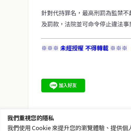
針對代持罪名，最高刑罰為監禁不超
及罰款，法院並可命令停止違法事
※※※ 未經授權 不得轉載 ※※※
service@thaichinesenews.com
關於我們
泰國中文新聞（TCN）是一家總部設於曼谷的中文新聞媒體，
泰國當地政治、經濟、華人社群與社會時事，為在泰華人讀者
時、客觀、多元的中文新聞內容。
我們重視您的隱私
我們使用 Cookie 來提升您的瀏覽體驗、