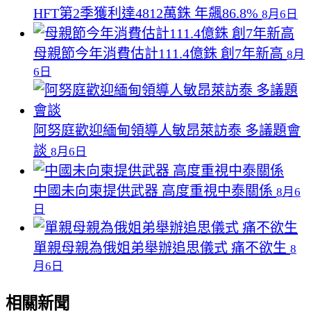
HFT第2季獲利達4812萬銖 年飆86.8%
8月6日
母親節今年消費估計111.4億銖 創7年新高
8月
6日
阿努庭歡迎緬甸領導人敏昂萊訪泰 多議題會
談
8月6日
中國未向柬提供武器 高度重視中泰關係
8月6
日
單親母親為俄姐弟舉辦追思儀式 痛不欲生
8
月6日
相關新聞