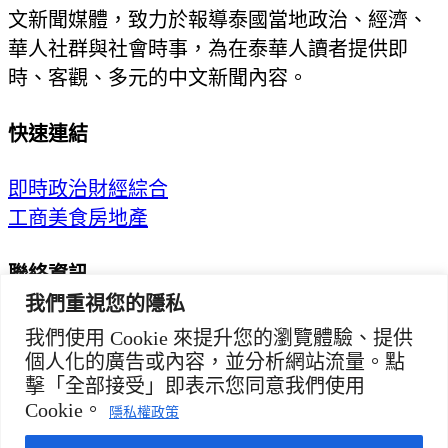
文新聞媒體，致力於報導泰國當地政治、經濟、
華人社群與社會時事，為在泰華人讀者提供即
時、客觀、多元的中文新聞內容。
快速連結
即時
政治
財經
綜合
工商
美食
房地產
聯絡資訊
我們重視您的隱私
歡迎來信洽詢合作事宜
我們使用 Cookie 來提升您的瀏覽體驗、提供
或提供新聞線索
個人化的廣告或內容，並分析網站流量。點
擊「全部接受」即表示您同意我們使用
service@thaichinesenews.com
Cookie。
隱私權政策
© 2026 泰國中文新聞 TCN — All Rights Reserved