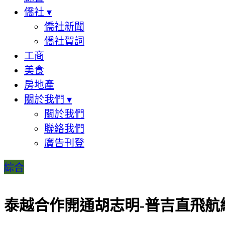
僑社
▾
僑社新聞
僑社賀詞
工商
美食
房地產
關於我們
▾
關於我們
聯絡我們
廣告刊登
綜合
泰越合作開通胡志明-普吉直飛航