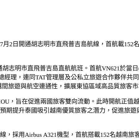
7月2日開通胡志明市直飛普吉島航線，首航載152
通胡志明市直飛普吉島直航航班。首航VN621於當日(
總經理，連同TAT管理層及公私立旅遊合作夥伴共同接
越間旅遊與航空連通性，擴展東協區域高品質旅客市
的MOU，旨在促進兩國旅客雙向流動。此時開航正值
預期提升泰國吸引越南優質旅客之潛力，促進旅遊與
，採用Airbus A321機型，首航搭載152名越