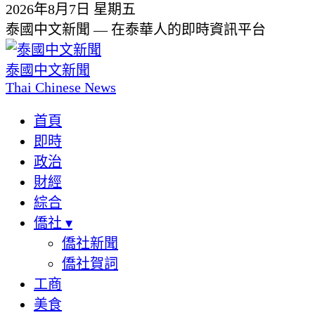
2026年8月7日 星期五
泰國中文新聞 — 在泰華人的即時資訊平台
泰國中文新聞
Thai Chinese News
首頁
即時
政治
財經
綜合
僑社
▾
僑社新聞
僑社賀詞
工商
美食