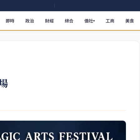
即時
政治
財經
綜合
僑社
工商
美食
▾
場