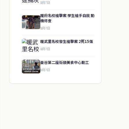
8月7日
暖府名校槍擊案 學生槍手自戕 動
機待查
8月7日
暖武里名校發生槍擊案 2死15傷
8月7日
曼谷第二座街頭美食中心動工
8月7日