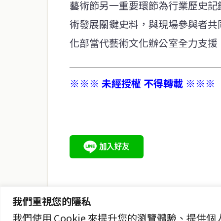
藝術節另一重要環節為行業歷史記
術發展關鍵史料，與現場參與者共
化部當代藝術文化辦公室全力支援
※※※ 未經授權 不得轉載 ※※※
service@thaichinesenews.com
關於我們
泰國中文新聞（TCN）是一家總部設於曼谷的中文新聞媒體，
泰國當地政治、經濟、華人社群與社會時事，為在泰華人讀者
時、客觀、多元的中文新聞內容。
我們重視您的隱私
我們使用 Cookie 來提升您的瀏覽體驗、