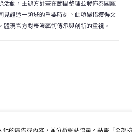
錄活動，主辦方計畫在節間整理並發佈泰國魔
同見證這一領域的重要時刻。此項舉措獲得文
，體現官方對表演藝術傳承與創新的重視。
快速連結
致力於報導
即時
工商
提供即
政治
美食
財經
房地產
綜合
提供個人化的廣告或內容，並分析網站流量。點擊「全部