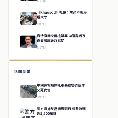
8月7日
《Khaosod》社論：灰產不應滲
透大學
8月7日
育沙南就校園槍擊案 向罹難者及
傷者家屬致以慰問
8月7日
相關新聞
中國遊客騎摩托車失控彎道墜崖
父死女傷
8月7日
警方逮捕灰產組織頭目 經費流轉
近5,500萬銖