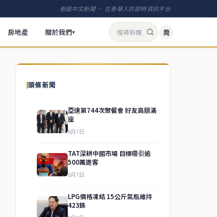
泰國中文新聞 — 在泰華人的即時資訊平台
房地產
關於我們
简
▾
頭條新聞
亞速第744次聚餐會 好友高朋滿
座
8月7日
TAT深耕中國市場 目標吸引逾
500萬遊客
8月7日
LPG價格凍結 15公斤氣瓶維持
423銖