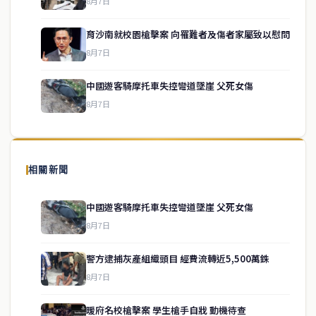
8月7日
育沙南就校園槍擊案 向罹難者及傷者家屬致以慰問
service@thaichinesenews.com
↑ 回到頂端
8月7日
中國遊客騎摩托車失控彎道墜崖 父死女傷
8月7日
關於我們
泰國中文新聞（TCN）是一家總部設於曼谷的中文新聞媒體，致力於
報導泰國當地政治、經濟、華人社群與社會時事，為在泰華人讀者提
相關新聞
供即時、客觀、多元的中文新聞內容。
中國遊客騎摩托車失控彎道墜崖 父死女傷
8月7日
快速連結
警方逮捕灰產組織頭目 經費流轉近5,500萬銖
即時
工商
8月7日
政治
美食
財經
房地產
暖府名校槍擊案 學生槍手自戕 動機待查