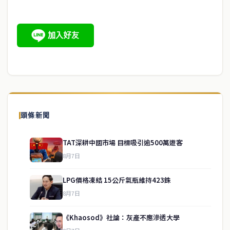
頭條新聞
TAT深耕中國市場 目標吸引逾500萬遊客
8月7日
LPG價格凍結 15公斤氣瓶維持423銖
8月7日
《Khaosod》社論：灰產不應滲透大學