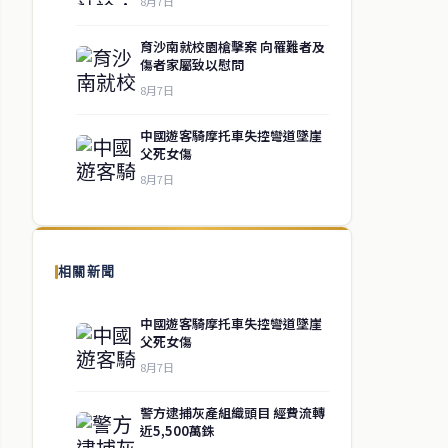
8月7日
育沙南就校園槍擊案 向罹難者及
傷者家屬致以慰問
8月7日
中國遊客騎摩托車失控彎道墜崖
父死女傷
8月7日
相關新聞
中國遊客騎摩托車失控彎道墜崖
父死女傷
8月7日
警方逮捕灰產組織頭目 經費流轉
近5,500萬銖