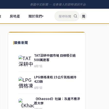
泰國中文新聞 — 在泰華人的即時資訊平台
食
房地產
關於我們
简
▾
頭條新聞
TAT深耕中國市場 目標吸引逾
500萬遊客
8月7日
LPG價格凍結 15公斤氣瓶維持
423銖
8月7日
《Khaosod》社論：灰產不應滲
透大學