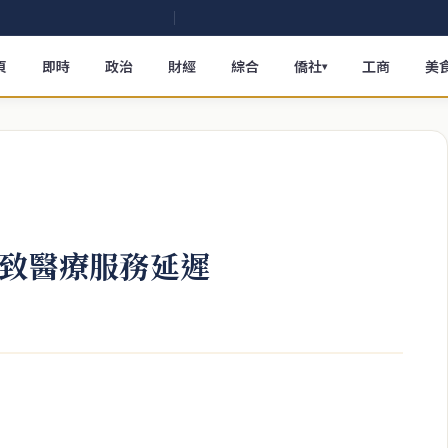
頁
即時
政治
財經
綜合
僑社
工商
美
▾
障致醫療服務延遲