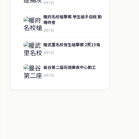
8月7日
暖府名校槍擊案 學生槍手自戕 動
機待查
8月7日
暖武里名校發生槍擊案 2死15傷
8月7日
曼谷第二座街頭美食中心動工
8月7日
↑ 回到頂端
聯絡資訊