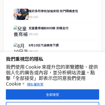
暖府多所學校加強安檢 校門隨機查包
8月10日
快速連結
兒童養育補助600銖 到帳支付
即時
工商
8月10日
政治
美食
財經
房地產
8月10日汽油價格下調
綜合
8月10日
我們重視您的隱私
政府催83萬民眾人驗證福利卡
我們使用 Cookie 來提升您的瀏覽體驗、提供
聯絡資訊
8月10日
個人化的廣告或內容，並分析網站流量。點
擊「全部接受」即表示您同意我們使用
歡迎來信洽詢合作事宜
女星帕帕達發文反擊網路攻擊
Cookie。
或提供新聞線索
隱私權政策
8月10日
service@thaichinesenews.com
全部接受