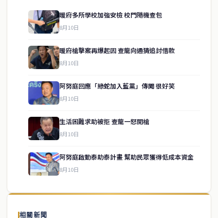
暖府多所學校加強安檢 校門隨機查包
8月10日
暖府槍擊案再爆起因 查龍向通猜追討借款
8月10日
阿努庭回應「綠蛇加入藍黨」傳聞 很好笑
8月10日
生活困難求助被拒 查龍一怒開槍
service@thaichinesenews.com
↑ 回到頂端
8月10日
阿努庭啟動泰助泰計畫 幫助民眾獲得低成本資金
8月10日
關於我們
泰國中文新聞（TCN）是一家總部設於曼谷的中文新聞媒體，致力於
報導泰國當地政治、經濟、華人社群與社會時事，為在泰華人讀者提
相關新聞
供即時、客觀、多元的中文新聞內容。