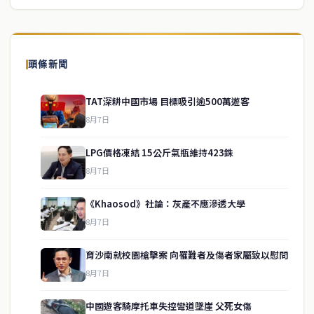
頭條新聞
TAT深耕中國市場 目標吸引逾500萬遊客
8月7日
LPG價格凍結 15公斤氣瓶維持423銖
8月7日
《Khaosod》社論：灰產不應滲透大學
8月7日
育沙南就校園槍擊案 向罹難者及傷者家屬致以慰問
service@thaichinesenews.com
↑ 回到頂端
8月7日
中國遊客騎摩托車失控彎道墜崖 父死女傷