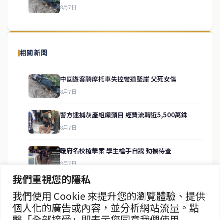
8月7日
關於我們
泰國中文新聞（TCN）是一家總部設於曼谷的中文新聞媒體，致力於
報導泰國當地政治、經濟、華人社群與社會時事，為在泰華人讀者提
相關新聞
供即時、客觀、多元的中文新聞內容。
中國遊客騎摩托車失控彎道墜崖 父死女傷
8月7日
快速連結
警方逮捕灰產組織頭目 經費流轉近5,500萬銖
即時
工商
8月7日
政治
美食
財經
房地產
暖府名校槍擊案 學生槍手自戕 動機待查
綜合
8月7日
我們重視您的隱私
暖武里名校發生槍擊案 2死15傷
我們使用 Cookie 來提升您的瀏覽體驗、提供
聯絡資訊
8月7日
個人化的廣告或內容，並分析網站流量。點
擊「全部接受」即表示您同意我們使用
歡迎來信洽詢合作事宜