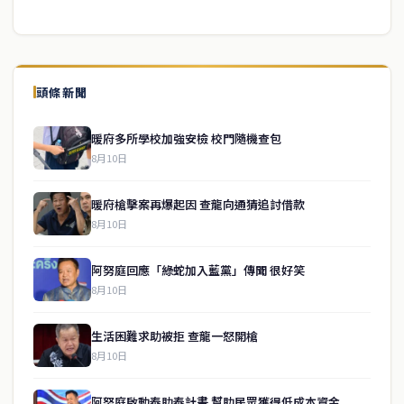
頭條新聞
暖府多所學校加強安檢 校門隨機查包
8月10日
暖府槍擊案再爆起因 查龍向通猜追討借款
8月10日
阿努庭回應「綠蛇加入藍黨」傳聞 很好笑
8月10日
生活困難求助被拒 查龍一怒開槍
8月10日
阿努庭啟動泰助泰計畫 幫助民眾獲得低成本資金