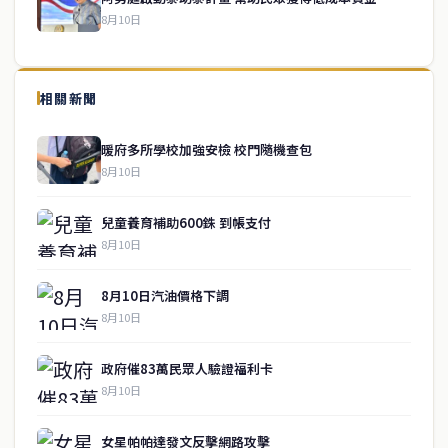
8月10日
↑ 回到頂端
service@thaichinesenews.com
相關新聞
關於我們
暖府多所學校加強安檢 校門隨機查包
泰國中文新聞（TCN）是一家總部設於曼谷的中文新聞媒體，致力於
8月10日
報導泰國當地政治、經濟、華人社群與社會時事，為在泰華人讀者提
供即時、客觀、多元的中文新聞內容。
兒童養育補助600銖 到帳支付
8月10日
快速連結
8月10日汽油價格下調
即時
工商
8月10日
政治
美食
財經
房地產
政府催83萬民眾人驗證福利卡
綜合
8月10日
聯絡資訊
女星帕帕達發文反擊網路攻擊