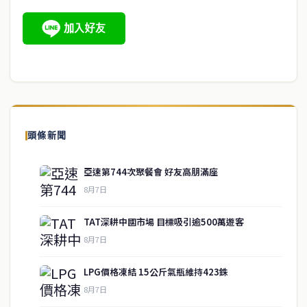
頭條新聞
亞速第744次聚餐會 好友高朋滿座
8月7日
TAT深耕中國市場 目標吸引逾500萬遊客
8月7日
LPG價格凍結 15公斤氣瓶維持423銖
8月7日