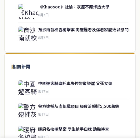
《Khaosod》社論：灰產不應滲透大學
service@thaichinesenews.com
↑ 回到頂端
8月7日
育沙南就校園槍擊案 向罹難者及傷者家屬致以慰問
8月7日
關於我們
泰國中文新聞（TCN）是一家總部設於曼谷的中文新聞媒體，致力於
報導泰國當地政治、經濟、華人社群與社會時事，為在泰華人讀者提
相關新聞
供即時、客觀、多元的中文新聞內容。
中國遊客騎摩托車失控彎道墜崖 父死女傷
8月7日
快速連結
警方逮捕灰產組織頭目 經費流轉近5,500萬銖
即時
工商
8月7日
政治
美食
財經
房地產
暖府名校槍擊案 學生槍手自戕 動機待查
綜合
8月7日