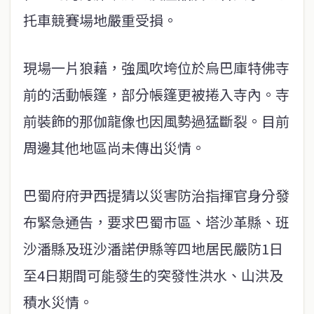
托車競賽場地嚴重受損。
現場一片狼藉，強風吹垮位於烏巴庫特佛寺
前的活動帳篷，部分帳篷更被捲入寺內。寺
前裝飾的那伽龍像也因風勢過猛斷裂。目前
周邊其他地區尚未傳出災情。
巴蜀府府尹西提猜以災害防治指揮官身分發
布緊急通告，要求巴蜀市區、塔沙革縣、班
沙潘縣及班沙潘諾伊縣等四地居民嚴防1日
至4日期間可能發生的突發性洪水、山洪及
積水災情。