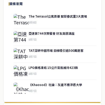
頭條新聞
The Terrasol公寓奠基 緊鄰春武里3大賣場
8月8日
亞速第744次聚餐會 好友高朋滿座
8月7日
TAT深耕中國市場 目標吸引逾500萬遊客
8月7日
LPG價格凍結 15公斤氣瓶維持423銖
service@thaichinesenews.com
↑ 回到頂端
8月7日
《Khaosod》社論：灰產不應滲透大學
8月7日
關於我們
泰國中文新聞（TCN）是一家總部設於曼谷的中文新聞媒體，致力於