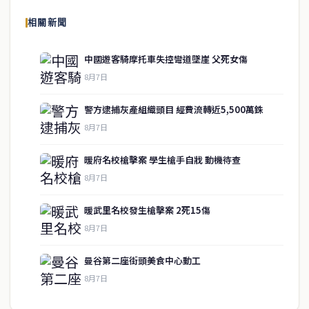
報導泰國當地政治、經濟、華人社群與社會時事，為在泰華人讀者提
相關新聞
供即時、客觀、多元的中文新聞內容。
中國遊客騎摩托車失控彎道墜崖 父死女傷
8月7日
快速連結
警方逮捕灰產組織頭目 經費流轉近5,500萬銖
即時
工商
8月7日
政治
美食
財經
房地產
暖府名校槍擊案 學生槍手自戕 動機待查
綜合
8月7日
暖武里名校發生槍擊案 2死15傷
聯絡資訊
8月7日
歡迎來信洽詢合作事宜
曼谷第二座街頭美食中心動工
或提供新聞線索
8月7日
service@thaichinesenews.com