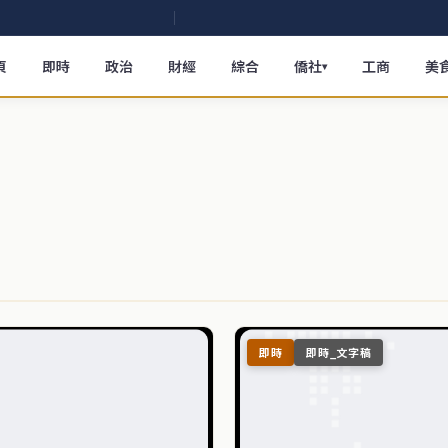
頁
即時
政治
財經
綜合
僑社
工商
美
▾
即時
即時_文字稿