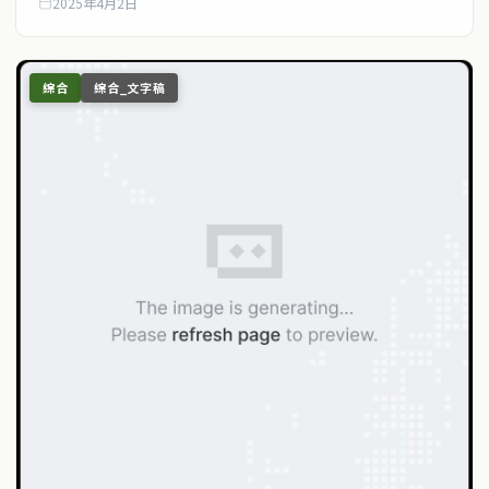
2025年4月2日
綜合
綜合_文字稿
service@thaichinesenews.com
↑ 回到頂端
關於我們
泰國中文新聞（TCN）是一家總部設於曼谷的中文新聞媒體，致力於
報導泰國當地政治、經濟、華人社群與社會時事，為在泰華人讀者提
供即時、客觀、多元的中文新聞內容。