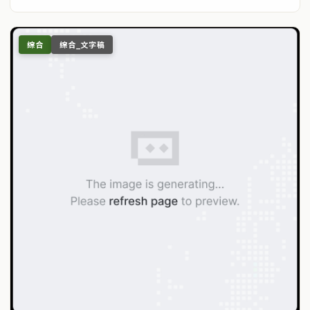
綜合
綜合_文字稿