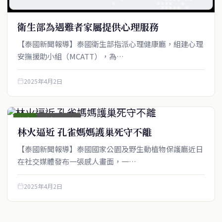
衛生部為遇難者家屬提供心理服務
【泰國新聞報導】泰國衛生部指派心理健康廳，組建心理
快速連結
安撫援助小組（MCATT），為…
即時
工商
政治
美食
2025年4月2日
財經
房地產
綜合
綜合
綜合_圖文稿
林火逼近 孔雀媽媽護巢死守不離
聯絡資訊
【泰國新聞報導】泰國國家公園及野生動植物保護廳近日
在社交媒體發布一張感人畫面，一…
歡迎來信洽詢合作事宜
或提供新聞線索
2025年4月2日
service@thaichinesenews.com