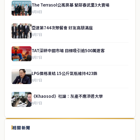
The Terrasol公寓奠基 緊鄰春武里3大賣場
8月8日
亞速第744次聚餐會 好友高朋滿座
8月7日
TAT深耕中國市場 目標吸引逾500萬遊客
8月7日
LPG價格凍結 15公斤氣瓶維持423銖
8月7日
《Khaosod》社論：灰產不應滲透大學
8月7日
↑ 回到頂端
service@thaichinesenews.com
相關新聞