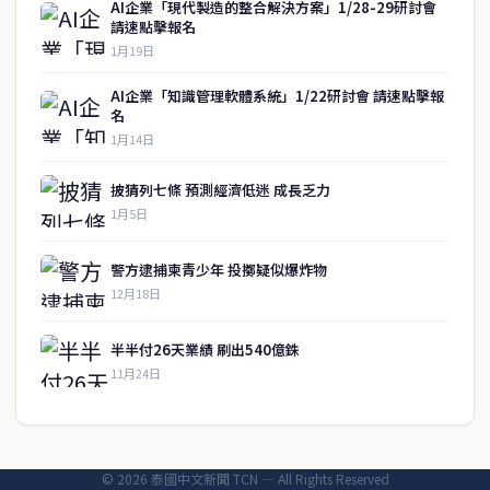
關於我們
AI企業「現代製造的整合解決方案」1/28-29研討會
請速點擊報名
泰國中文新聞（TCN）是一家總部設於曼谷的中文新聞媒體，致力於
1月19日
報導泰國當地政治、經濟、華人社群與社會時事，為在泰華人讀者提
AI企業「知識管理軟體系統」1/22研討會 請速點擊報
供即時、客觀、多元的中文新聞內容。
名
1月14日
快速連結
披猜列七條 預測經濟低迷 成長乏力
即時
工商
1月5日
政治
美食
財經
房地產
警方逮捕柬青少年 投擲疑似爆炸物
綜合
12月18日
聯絡資訊
半半付26天業績 刷出540億銖
歡迎來信洽詢合作事宜
11月24日
或提供新聞線索
service@thaichinesenews.com
© 2026 泰國中文新聞 TCN — All Rights Reserved