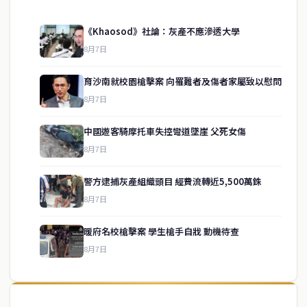
《Khaosod》社論：灰產不應滲透大學
8月7日
育沙南就校園槍擊案 向罹難者及傷者家屬致以慰問
8月7日
中國遊客騎摩托車失控彎道墜崖 父死女傷
8月7日
警方逮捕灰產組織頭目 經費流轉近5,500萬銖
8月7日
service@thaichinesenews.com
↑ 回到頂端
暖府名校槍擊案 學生槍手自戕 動機待查
8月7日
關於我們
泰國中文新聞（TCN）是一家總部設於曼谷的中文新聞媒體，致力於