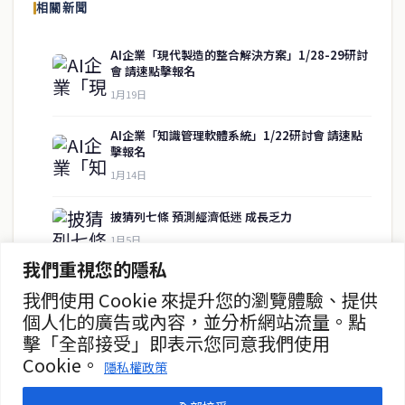
相關新聞
報導泰國當地政治、經濟、華人社群與社會時事，為在泰華人讀者提
供即時、客觀、多元的中文新聞內容。
AI企業「現代製造的整合解決方案」1/28-29研討
會 請速點擊報名
1月19日
快速連結
AI企業「知識管理軟體系統」1/22研討會 請速點
擊報名
即時
工商
1月14日
政治
美食
財經
房地產
披猜列七條 預測經濟低迷 成長乏力
綜合
1月5日
我們重視您的隱私
警方逮捕柬青少年 投擲疑似爆炸物
我們使用 Cookie 來提升您的瀏覽體驗、提供
聯絡資訊
12月18日
個人化的廣告或內容，並分析網站流量。點
擊「全部接受」即表示您同意我們使用
歡迎來信洽詢合作事宜
半半付26天業績 刷出540億銖
Cookie。
或提供新聞線索
隱私權政策
11月24日
service@thaichinesenews.com