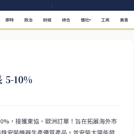
即時
政治
財經
綜合
僑社
工商
美食
▾
5-10%
-10%，接獲東協、歐洲訂單！旨在拓展海外市
泰銖安裝機器生產優質產品。並安裝太陽能發