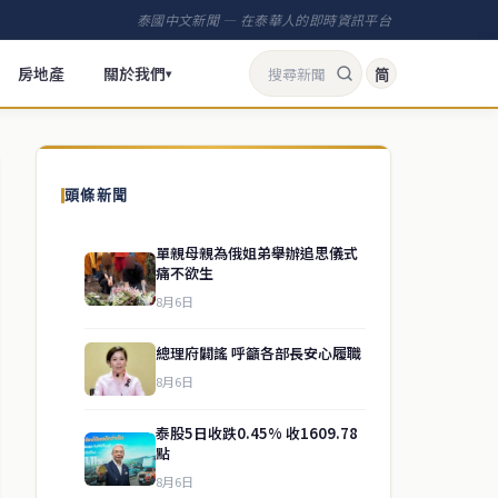
泰國中文新聞 — 在泰華人的即時資訊平台
房地產
關於我們
简
▾
頭條新聞
單親母親為俄姐弟舉辦追思儀式
痛不欲生
8月6日
總理府闢謠 呼籲各部長安心履職
8月6日
泰股5日收跌0.45% 收1609.78
點
8月6日