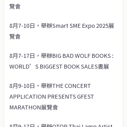
覽會
8月7-10日，舉辦Smart SME Expo 2025展
覽會
8月7-17日，舉辦BIG BAD WOLF BOOKS :
WORLD’S BIGGEST BOOK SALES書展
8月9-10日，舉辦THE CONCERT
APPLICATION PRESENTS GFEST
MARATHON展覽會
8月9-17日，舉辦OTOP Thai Lamp Artist