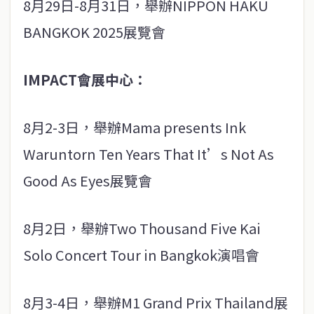
8月29日-8月31日，舉辦NIPPON HAKU
BANGKOK 2025展覽會
IMPACT會展中心：
8月2-3日，舉辦Mama presents Ink
Waruntorn Ten Years That It’s Not As
Good As Eyes展覽會
8月2日，舉辦Two Thousand Five Kai
Solo Concert Tour in Bangkok演唱會
8月3-4日，舉辦M1 Grand Prix Thailand展