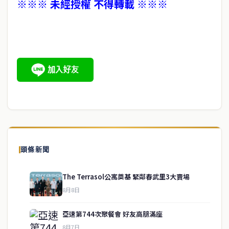
※※※ 未經授權 不得轉載 ※※※
頭條新聞
The Terrasol公寓奠基 緊鄰春武里3大賣場
8月8日
亞速第744次聚餐會 好友高朋滿座
8月7日