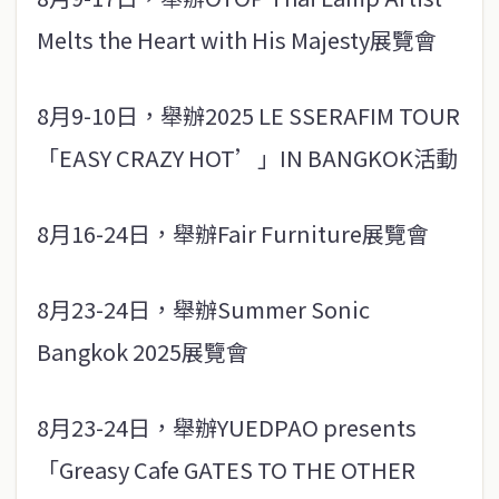
Melts the Heart with His Majesty展覽會
8月9-10日，舉辦2025 LE SSERAFIM TOUR
「EASY CRAZY HOT’」IN BANGKOK活動
8月16-24日，舉辦Fair Furniture展覽會
8月23-24日，舉辦Summer Sonic
Bangkok 2025展覽會
8月23-24日，舉辦YUEDPAO presents
「Greasy Cafe GATES TO THE OTHER