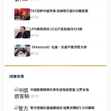
TAT深耕中國市場 目標吸引逾500萬遊客
8月7日
LPG價格凍結 15公斤氣瓶維持423銖
service@thaichinesenews.com
↑ 回到頂端
8月7日
《Khaosod》社論：灰產不應滲透大學
8月7日
關於我們
泰國中文新聞（TCN）是一家總部設於曼谷的中文新聞媒體，致力於
報導泰國當地政治、經濟、華人社群與社會時事，為在泰華人讀者提
相關新聞
供即時、客觀、多元的中文新聞內容。
中國遊客騎摩托車失控彎道墜崖 父死女傷
8月7日
快速連結
警方逮捕灰產組織頭目 經費流轉近5,500萬銖