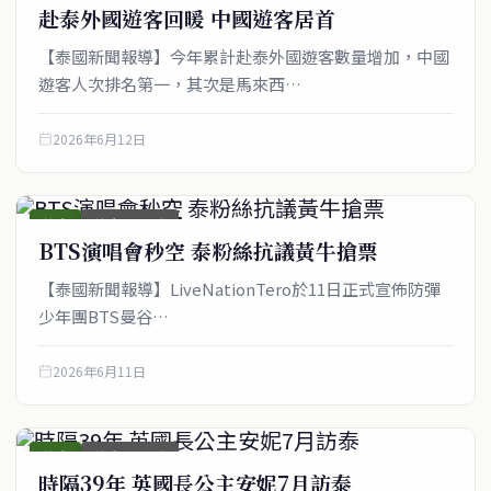
赴泰外國遊客回暖 中國遊客居首
【泰國新聞報導】今年累計赴泰外國遊客數量增加，中國
遊客人次排名第一，其次是馬來西…
關於我們
泰國中文新聞（TCN）是一家總部設於曼谷的中文新聞媒體，致力於
2026年6月12日
報導泰國當地政治、經濟、華人社群與社會時事，為在泰華人讀者提
供即時、客觀、多元的中文新聞內容。
綜合
綜合_圖文稿
BTS演唱會秒空 泰粉絲抗議黃牛搶票
【泰國新聞報導】LiveNationTero於11日正式宣佈防彈
快速連結
少年團BTS曼谷…
即時
工商
政治
美食
2026年6月11日
財經
房地產
綜合
綜合
綜合_圖文稿
時隔39年 英國長公主安妮7月訪泰