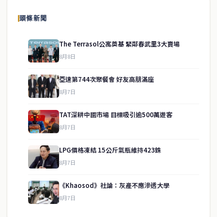
頭條新聞
The Terrasol公寓奠基 緊鄰春武里3大賣場
8月8日
亞速第744次聚餐會 好友高朋滿座
8月7日
TAT深耕中國市場 目標吸引逾500萬遊客
8月7日
LPG價格凍結 15公斤氣瓶維持423銖
service@thaichinesenews.com
↑ 回到頂端
8月7日
《Khaosod》社論：灰產不應滲透大學
8月7日
關於我們