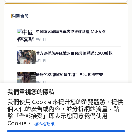
泰國中文新聞（TCN）是一家總部設於曼谷的中文新聞媒體，致力於
報導泰國當地政治、經濟、華人社群與社會時事，為在泰華人讀者提
相關新聞
供即時、客觀、多元的中文新聞內容。
中國遊客騎摩托車失控彎道墜崖 父死女傷
8月7日
快速連結
警方逮捕灰產組織頭目 經費流轉近5,500萬銖
即時
工商
8月7日
政治
美食
財經
房地產
暖府名校槍擊案 學生槍手自戕 動機待查
綜合
8月7日
我們重視您的隱私
暖武里名校發生槍擊案 2死15傷
我們使用 Cookie 來提升您的瀏覽體驗、提供
聯絡資訊
8月7日
個人化的廣告或內容，並分析網站流量。點
擊「全部接受」即表示您同意我們使用
歡迎來信洽詢合作事宜
10月16日起托運行李須遵守新規
Cookie。
或提供新聞線索
隱私權政策
8月7日