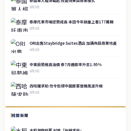
泰國單人經濟崛起 改變消費與商業模式
8月5日
泰摩托車市場逆勢成長 本田今年銷量上看177萬輛
8月5日
ORI出售Staybridge Suites酒店 加碼佈局商業地產
8月5日
中東局勢推高油價 泰7月通膨率升至1.95%
8月5日
西哈薩求助 勿令拒絕中國遊客登機風波升級
8月5日
↑ 回到頂端
service@thaichinesenews.com
相關新聞
關於我們
水稻瀕臨枯死 村民「抬貓求雨」