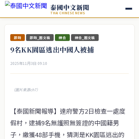
泰國中文新聞
THAI CHINESE NEWS
即時
即時_圖文稿
綜合
綜合_圖文稿
9名KK園區逃出中國人被捕
2025年11月3日 09:10
（圖片來源ch7）
【泰國新聞報導】達府警方2日檢查一處度
假村，逮捕9名無護照無簽證的中國籍男
子，繳獲48部手機，猜測是KK園區逃出的