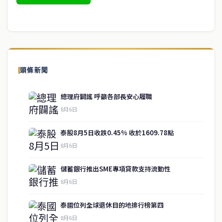
頭條新聞
總理府闢謠 呼籲各部長安心履職
8月6日
泰股8月5日收跌0.45% 收於1609.78點
8月6日
儲蓄銀行推出SME專項貸款支持流動性
8月6日
泰國位列全球退休目的地排行榜第四
service@thaichinesenews.com
↑ 回到頂端
8月6日