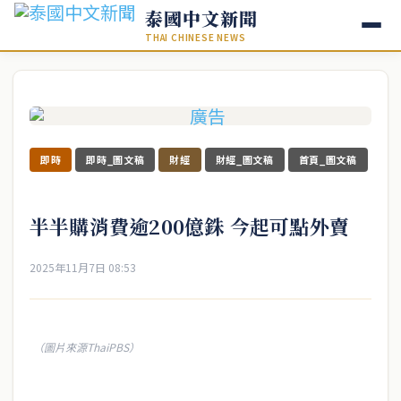
泰國中文新聞
THAI CHINESE NEWS
即時
即時_圖文稿
財經
財經_圖文稿
首頁_圖文稿
半半購消費逾200億銖 今起可點外賣
2025年11月7日 08:53
（圖片來源ThaiPBS）