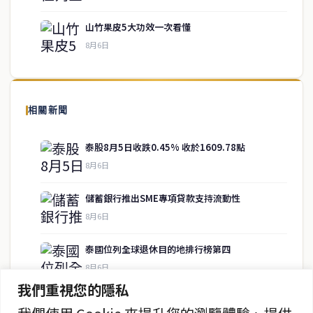
山竹果皮5大功效一次看懂
8月6日
關於我們
泰國中文新聞（TCN）是一家總部設於曼谷的中文新聞媒體，致力於
報導泰國當地政治、經濟、華人社群與社會時事，為在泰華人讀者提
相關新聞
供即時、客觀、多元的中文新聞內容。
泰股8月5日收跌0.45% 收於1609.78點
8月6日
快速連結
儲蓄銀行推出SME專項貸款支持流動性
即時
工商
8月6日
政治
美食
財經
房地產
泰國位列全球退休目的地排行榜第四
綜合
8月6日
我們重視您的隱私
數字部嚴打電詐 加速返還受害者資金