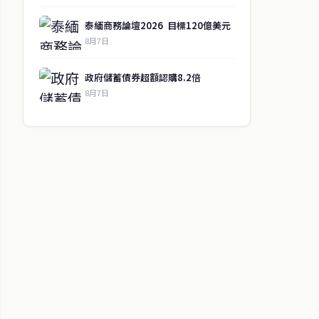
泰緬商務論壇2026 目標120億美元
8月7日
政府儲蓄債券超額認購8.2倍
8月7日