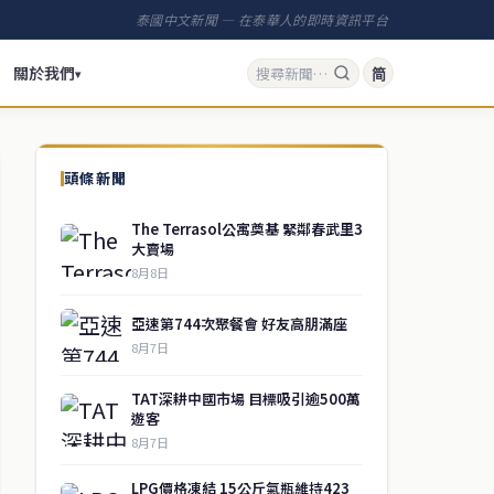
泰國中文新聞 — 在泰華人的即時資訊平台
關於我們
简
▾
頭條新聞
The Terrasol公寓奠基 緊鄰春武里3
大賣場
8月8日
亞速第744次聚餐會 好友高朋滿座
8月7日
TAT深耕中國市場 目標吸引逾500萬
遊客
8月7日
LPG價格凍結 15公斤氣瓶維持423