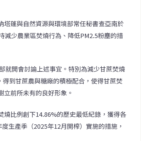
納塔蓬與自然資源與環境部常任秘書查亞南於
持減少農業區焚燒行為、降低PM2.5粉塵的措
業部就開會討論上述事宜。特別為減少甘蔗焚燒
施。得到甘蔗農與糖廠的積極配合，使得甘蔗焚
樹立前所未有的良好形象。
燒比例創下14.86%的歷史最低紀錄，獲得各
6年度生產季（2025年12月開榨）實施的措施，