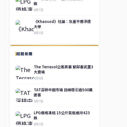
銖
8月7日
《Khaosod》社論：灰產不應滲透
大學
8月7日
相關新聞
The Terrasol公寓奠基 緊鄰春武里3
大賣場
8月8日
TAT深耕中國市場 目標吸引逾500萬
遊客
8月7日
LPG價格凍結 15公斤氣瓶維持423
銖
8月7日