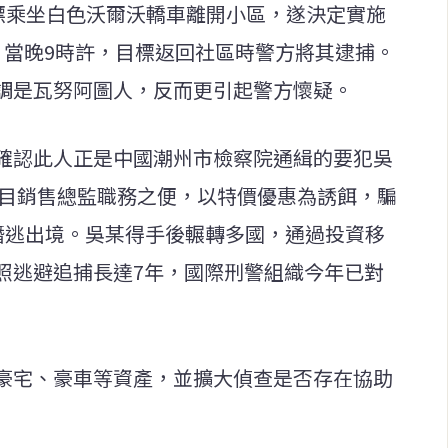
目標乘坐白色沃爾沃轎車離開小區，遂決定實施
，當晚9時許，目標返回社區時警方將其逮捕。
調是瓦努阿圖人，反而更引起警方懷疑。
確認此人正是中國潮州市檢察院通緝的要犯吳
項目銷售總監職務之便，以特價優惠為誘餌，騙
幣後潛逃出境。吳某得手後輾轉多國，通過投資移
照逃避追捕長達7年，國際刑警組織今年已對
豪宅、豪車等資產，並擴大偵查是否存在協助