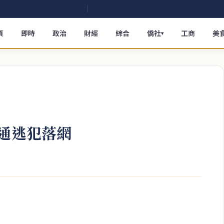
頁
即時
政治
財經
綜合
僑社
工商
美
▾
紅通逃犯落網