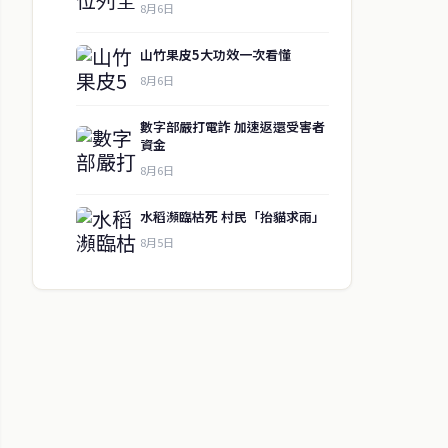
8月6日
山竹果皮5大功效一次看懂
8月6日
數字部嚴打電詐 加速返還受害者
資金
8月6日
水稻瀕臨枯死 村民「抬貓求雨」
8月5日