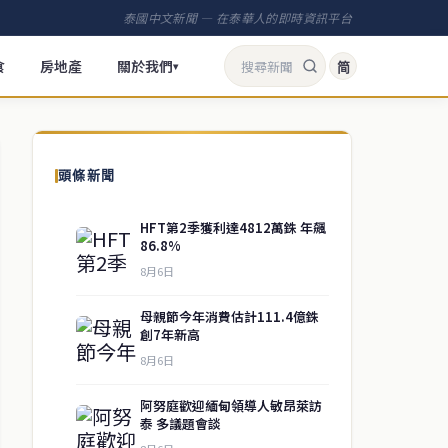
泰國中文新聞 — 在泰華人的即時資訊平台
食
房地產
關於我們
简
▾
頭條新聞
HFT第2季獲利達4812萬銖 年飆
86.8%
8月6日
母親節今年消費估計111.4億銖
創7年新高
8月6日
阿努庭歡迎緬甸領導人敏昂萊訪
泰 多議題會談