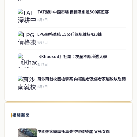
TAT深耕中國市場 目標吸引逾500萬遊客
8月7日
LPG價格凍結 15公斤氣瓶維持423銖
8月7日
《Khaosod》社論：灰產不應滲透大學
service@thaichinesenews.com
↑ 回到頂端
8月7日
育沙南就校園槍擊案 向罹難者及傷者家屬致以慰問
8月7日
關於我們
泰國中文新聞（TCN）是一家總部設於曼谷的中文新聞媒體，致力於
報導泰國當地政治、經濟、華人社群與社會時事，為在泰華人讀者提
相關新聞
供即時、客觀、多元的中文新聞內容。
中國遊客騎摩托車失控彎道墜崖 父死女傷