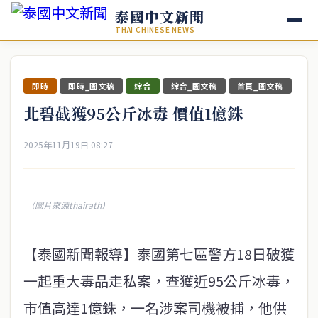
泰國中文新聞
THAI CHINESE NEWS
即時
即時_圖文稿
綜合
綜合_圖文稿
首頁_圖文稿
北碧截獲95公斤冰毒 價值1億銖
2025年11月19日 08:27
（圖片來源thairath）
【泰國新聞報導】泰國第七區警方18日破獲
一起重大毒品走私案，查獲近95公斤冰毒，
市值高達1億銖，一名涉案司機被捕，他供