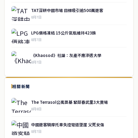
TAT深耕中國市場 目標吸引逾500萬遊客
8月7日
LPG價格凍結 15公斤氣瓶維持423銖
8月7日
《Khaosod》社論：灰產不應滲透大學
8月7日
↑ 回到頂端
service@thaichinesenews.com
相關新聞
關於我們
The Terrasol公寓奠基 緊鄰春武里3大賣場
泰國中文新聞（TCN）是一家總部設於曼谷的中文新聞媒體，致力於
8月8日
報導泰國當地政治、經濟、華人社群與社會時事，為在泰華人讀者提
供即時、客觀、多元的中文新聞內容。
中國遊客騎摩托車失控彎道墜崖 父死女傷
8月7日
快速連結