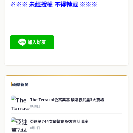
※※※ 未經授權 不得轉載 ※※※
頭條新聞
The Terrasol公寓奠基 緊鄰春武里3大賣場
8月8日
亞速第744次聚餐會 好友高朋滿座
8月7日