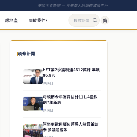
泰國中文新聞 — 在泰華人的即時資訊平台
房地產
關於我們
简
▾
頭條新聞
HFT第2季獲利達4812萬銖 年飆
86.8%
8月6日
母親節今年消費估計111.4億銖
創7年新高
8月6日
阿努庭歡迎緬甸領導人敏昂萊訪
泰 多議題會談