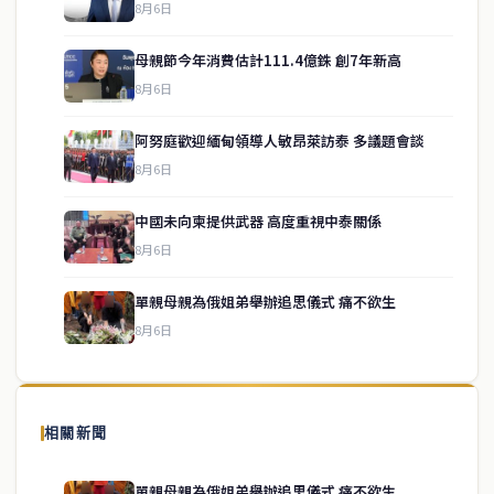
8月6日
母親節今年消費估計111.4億銖 創7年新高
8月6日
阿努庭歡迎緬甸領導人敏昂萊訪泰 多議題會談
8月6日
中國未向柬提供武器 高度重視中泰關係
service@thaichinesenews.com
↑ 回到頂端
8月6日
單親母親為俄姐弟舉辦追思儀式 痛不欲生
8月6日
關於我們
泰國中文新聞（TCN）是一家總部設於曼谷的中文新聞媒體，致力於
報導泰國當地政治、經濟、華人社群與社會時事，為在泰華人讀者提
相關新聞
供即時、客觀、多元的中文新聞內容。
單親母親為俄姐弟舉辦追思儀式 痛不欲生