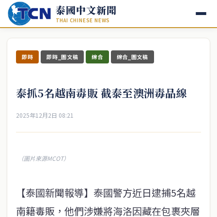
泰國中文新聞
THAI CHINESE NEWS
即時
即時_圖文稿
綜合
綜合_圖文稿
泰抓5名越南毒販 截泰至澳洲毒品線
2025年12月2日 08:21
（圖片來源MCOT）
【泰國新聞報導】泰國警方近日逮捕5名越
南籍毒販，他們涉嫌將海洛因藏在包裹夾層