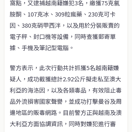
窩點，又逮捕越南籍嫌犯3名，繳獲75克氯
胺酮、107克冰、309粒瘋藥、230克可卡
因、380克硝甲西泮，以及用於分裝販賣的
電子秤、封口機等設備，同時查獲郵寄單
據、手機及筆記型電腦。
警方表示，此次行動共計抓獲5名越南籍嫌
疑人，成功截獲總計2.92公斤擬走私至澳大
利亞的海洛因，以及各類毒品，有效阻止毒
品外流損害國家聲譽，並成功打擊曼谷及周
邊地區的販毒網路。目前警方正與越南及澳
大利亞方面協調資訊，同時對嫌犯進行審