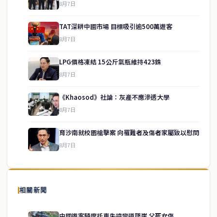
8月7日
TAT深耕中國市場 目標吸引逾500萬遊客
8月7日
LPG價格凍結 15公斤氣瓶維持423銖
8月7日
《Khaosod》社論：灰產不應滲透大學
service@thaichinesenews.com
↑ 回到頂端
8月7日
育沙南就校園槍擊案 向罹難者及傷者家屬致以慰問
8月7日
關於我們
泰國中文新聞（TCN）是一家總部設於曼谷的中文新聞媒體，致力於
報導泰國當地政治、經濟、華人社群與社會時事，為在泰華人讀者提
相關新聞
供即時、客觀、多元的中文新聞內容。
中國遊客騎摩托車失控彎道墜崖 父死女傷