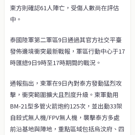
柬方則確認61人陣亡，受傷人數尚在評估
中。
泰國陸軍第二軍區9日通過其官方社交平臺
發佈邊境衝突最新戰報，軍區行動中心于17
時匯總9日9時至17時期間的戰況。
通報指出，柬軍在9日內對泰方發動猛烈攻
擊，衝突範圍擴大且烈度升級。柬軍動用
BM-21型多管火箭炮約125次，並出動33架
自殺式無人機/FPV無人機，襲擊泰方多處
前沿基地與陣地，重點區域包括烏汶府、四