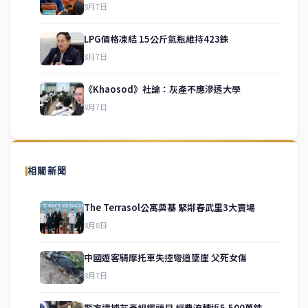
8月7日
LPG價格凍結 15公斤氣瓶維持423銖
service@thaichinesenews.com
↑ 回到頂端
8月7日
《Khaosod》社論：灰產不應滲透大學
8月7日
關於我們
泰國中文新聞（TCN）是一家總部設於曼谷的中文新聞媒體，致力於
報導泰國當地政治、經濟、華人社群與社會時事，為在泰華人讀者提
相關新聞
供即時、客觀、多元的中文新聞內容。
The Terrasol公寓奠基 緊鄰春武里3大賣場
8月8日
快速連結
中國遊客騎摩托車失控彎道墜崖 父死女傷
即時
工商
8月7日
政治
美食
財經
房地產
警方逮捕灰產組織頭目 經費流轉近5,500萬銖