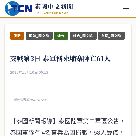
泰國中文新聞
THAI CHINESE NEWS
即時
即時_圖文稿
綜合
綜合_圖文稿
首頁_圖文稿
交戰第3日 泰軍稱柬埔寨陣亡61人
2025年12月10日 09:13
（圖片來源matichon）
【泰國新聞報導】泰國陸軍第二軍區公告，
泰國軍隊有 4名官兵為國捐軀，68人受傷，