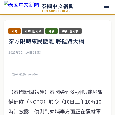
泰國中文新聞
THAI CHINESE NEWS
即時
即時_圖文稿
綜合
綜合_圖文稿
泰方限時柬民撤離 將摧毀大橋
2025年12月10日 11:53
（圖片來源thairath）
【泰國新聞報導】泰國尖竹汶-達叻邊境警
備部隊（NCPO）於今（10日上午10時10
時）披露，偵測到柬埔寨方面正在運輸軍