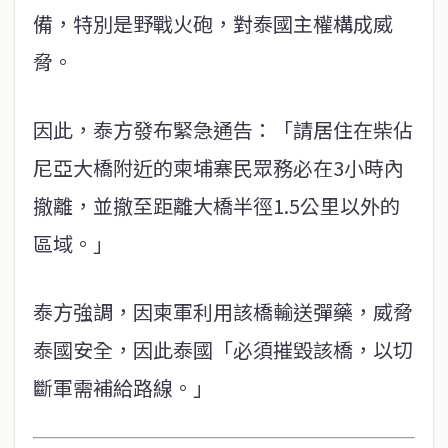
備，特別是野戰火砲，對泰國主權構成威
脅。
因此，泰方發布緊急通告：「請居住在柴佔
尼亞大橋附近的柬埔寨民眾務必在3小時內
撤離，並撤至距離大橋半徑1.5公里以外的
區域。」
泰方強調，因柬軍利用該橋輸送彈藥，威脅
泰國安全，因此泰國「必須摧毀該橋，以切
斷軍需補給路線。」