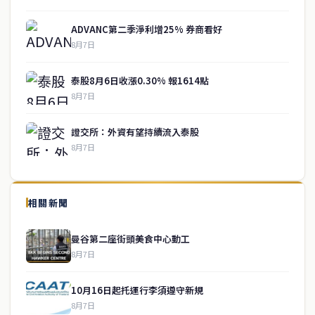
ADVANC第二季淨利增25% 券商看好
8月7日
泰股8月6日收漲0.30% 報1614點
8月7日
證交所：外資有望持續流入泰股
8月7日
↑ 回到頂端
service@thaichinesenews.com
相關新聞
關於我們
曼谷第二座街頭美食中心動工
泰國中文新聞（TCN）是一家總部設於曼谷的中文新聞媒體，致力於
8月7日
報導泰國當地政治、經濟、華人社群與社會時事，為在泰華人讀者提
供即時、客觀、多元的中文新聞內容。
10月16日起托運行李須遵守新規
8月7日