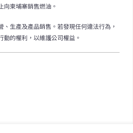
止向柬埔寨銷售燃油。
營、生產及產品銷售。若發現任何違法行為，
行動的權利，以維護公司權益。
快速連結
致力於報導
即時
工商
提供即
政治
美食
財經
房地產