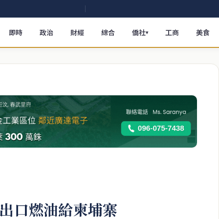
即時
政治
財經
綜合
僑社
工商
美食
▾
止出口燃油給柬埔寨