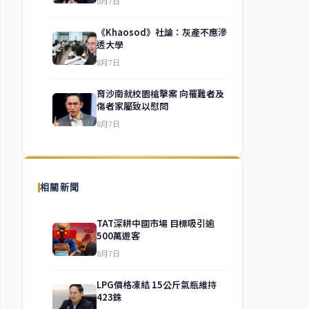
8月7日
《Khaosod》社論：灰產不應滲
透大學
8月7日
育沙南就校園槍擊案 向罹難者及
傷者家屬致以慰問
8月7日
相關新聞
TAT深耕中國市場 目標吸引逾
500萬遊客
8月7日
LPG價格凍結 15公斤氣瓶維持
423銖