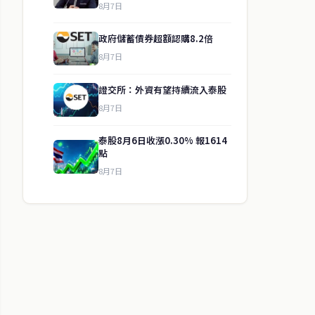
8月7日
政府儲蓄債券超額認購8.2倍
8月7日
證交所：外資有望持續流入泰股
8月7日
泰股8月6日收漲0.30% 報1614
點
8月7日