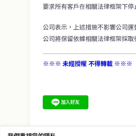
要求所有客戶在相關法律框架下停
公司表示，上述措施不影響公司運
公司將保留依據相關法律框架採取
※※※ 未經授權 不得轉載 ※※※
service@thaichinesenews.com
關於我們
泰國中文新聞（TCN）是一家總部設於曼谷的中文新聞媒體，
泰國當地政治、經濟、華人社群與社會時事，為在泰華人讀者
時、客觀、多元的中文新聞內容。
我們重視您的隱私