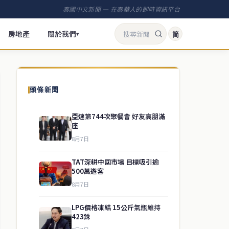
泰國中文新聞 — 在泰華人的即時資訊平台
房地產
關於我們
简
▾
頭條新聞
亞速第744次聚餐會 好友高朋滿
座
8月7日
TAT深耕中國市場 目標吸引逾
500萬遊客
8月7日
LPG價格凍結 15公斤氣瓶維持
423銖