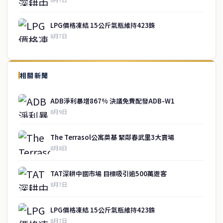
LPG價格凍結 15公斤氣瓶維持423銖
8月7日
↑ 回到頂端
service@thaichinesenews.com
相關新聞
關於我們
ADB淨利暴增867% 決議免費配發ADB-W1
泰國中文新聞（TCN）是一家總部設於曼谷的中文新聞媒體，致力於
8月9日
報導泰國當地政治、經濟、華人社群與社會時事，為在泰華人讀者提
供即時、客觀、多元的中文新聞內容。
The Terrasol公寓奠基 緊鄰春武里3大賣場
8月8日
快速連結
TAT深耕中國市場 目標吸引逾500萬遊客
即時
工商
8月7日
政治
美食
財經
房地產
LPG價格凍結 15公斤氣瓶維持423銖
綜合
8月7日