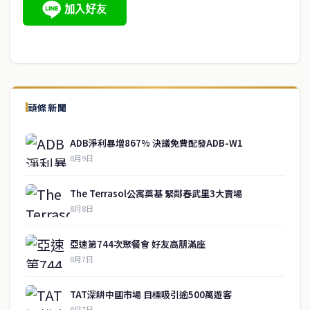
頭條新聞
ADB淨利暴增867% 決議免費配發ADB-W1
8月9日
The Terrasol公寓奠基 緊鄰春武里3大賣場
8月8日
亞速第744次聚餐會 好友高朋滿座
8月7日
TAT深耕中國市場 目標吸引逾500萬遊客
8月7日