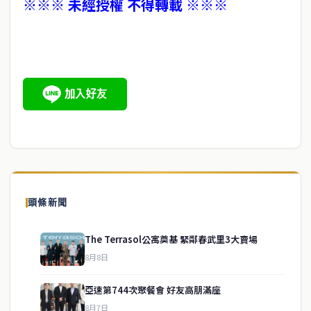
※※※ 未經授權 不得轉載 ※※※
頭條新聞
The Terrasol公寓奠基 緊鄰春武里3大賣場
8月8日
亞速第744次聚餐會 好友高朋滿座
8月7日