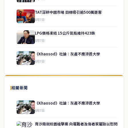
TAT深耕中國市場 目標吸引逾500萬遊客
8月7日
LPG價格凍結 15公斤氣瓶維持423銖
service@thaichinesenews.com
↑ 回到頂端
8月7日
《Khaosod》社論：灰產不應滲透大學
8月7日
關於我們
泰國中文新聞（TCN）是一家總部設於曼谷的中文新聞媒體，致力於
報導泰國當地政治、經濟、華人社群與社會時事，為在泰華人讀者提
相關新聞
供即時、客觀、多元的中文新聞內容。
《Khaosod》社論：灰產不應滲透大學
8月7日
快速連結
育沙南就校園槍擊案 向罹難者及傷者家屬致以慰問