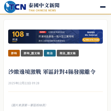
泰國中文新聞
THAI CHINESE NEWS
即時
即時_圖文稿
政治
政治_圖文稿
沙繳邊境激戰 軍區針對4縣發撤離令
2025年12月22日 09:28
（圖片來源第一軍區粉絲頁）