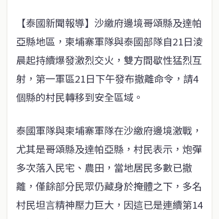
【泰國新聞報導】沙繳府邊境哥頌縣及達帕
亞縣地區，柬埔寨軍隊與泰國部隊自21日淩
晨起持續爆發激烈交火，雙方間歇性猛烈互
射，第一軍區21日下午發布撤離命令，請4
個縣的村民轉移到安全區域。
泰國軍隊與柬埔寨軍隊在沙繳府邊境激戰，
尤其是哥頌縣及達帕亞縣，村民表示，炮彈
多次落入民宅、農田，當地居民多數已撤
離，僅餘部分民眾仍藏身於掩體之下，多名
村民坦言精神壓力巨大，因這已是連續第14