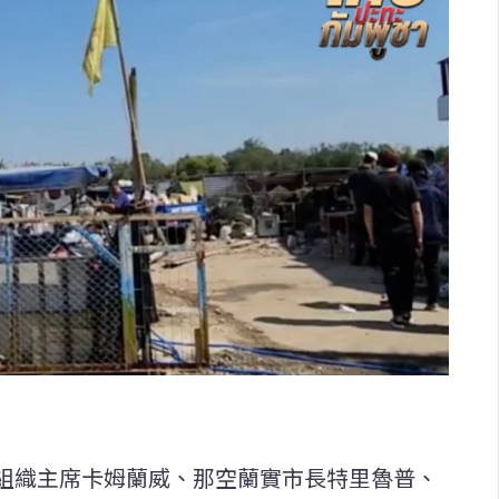
組織主席卡姆蘭威、那空蘭實市長特里魯普、