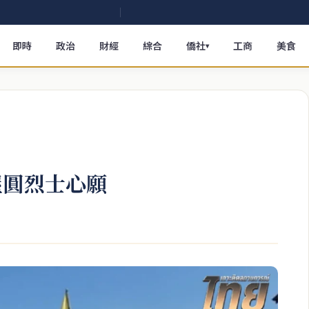
即時
政治
財經
綜合
僑社
工商
美食
▾
屋圓烈士心願