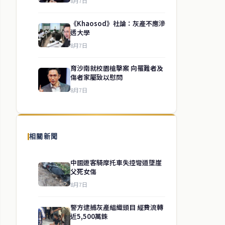
8月7日
《Khaosod》社論：灰產不應滲
透大學
8月7日
育沙南就校園槍擊案 向罹難者及
傷者家屬致以慰問
8月7日
相關新聞
中國遊客騎摩托車失控彎道墜崖
父死女傷
8月7日
警方逮捕灰產組織頭目 經費流轉
近5,500萬銖