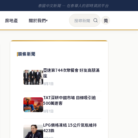
泰國中文新聞 — 在泰華人的即時資訊平台
房地產
關於我們
简
▾
頭條新聞
亞速第744次聚餐會 好友高朋滿
座
8月7日
TAT深耕中國市場 目標吸引逾
500萬遊客
8月7日
LPG價格凍結 15公斤氣瓶維持
423銖