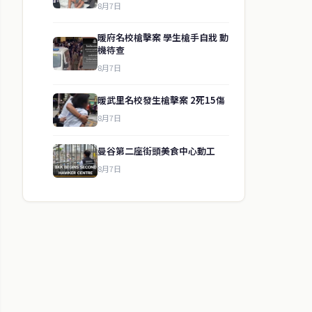
8月7日
暖府名校槍擊案 學生槍手自戕 動
機待查
8月7日
暖武里名校發生槍擊案 2死15傷
8月7日
曼谷第二座街頭美食中心動工
8月7日