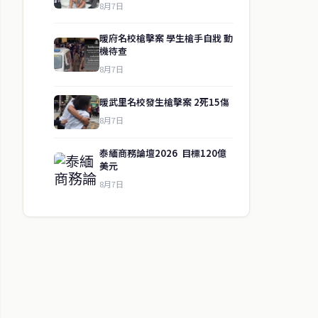
8月7日
暖府名校槍擊案 學生槍手自戕 動
機待查
8月7日
暖武里名校發生槍擊案 2死15傷
8月7日
泰緬商務論壇2026 目標120億
美元
8月7日