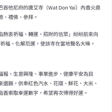
他尼府的唐艾寺（Wat Don Yai）內香火鼎
德、禮佛、參拜。
指熱衷祈福、轉運、招財的信眾」紛紛前來向
wan）祈福、化解厄運，使該寺在當地聲名大噪。
福報、生意興隆、事業進步、健康平安為目
來還願，供奉紅色汽水、花環、鮮花、大米、
點香索取幸運數字，希望再次博得好運。