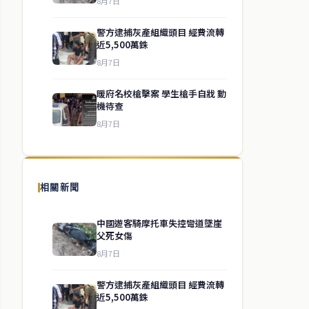
8月7日
警方逮捕灰產組織頭目 經費流轉
近5,500萬銖
8月7日
暖府名校槍擊案 學生槍手自戕 動
機待查
8月7日
相關新聞
中國遊客騎摩托車失控彎道墜崖
父死女傷
8月7日
警方逮捕灰產組織頭目 經費流轉
近5,500萬銖