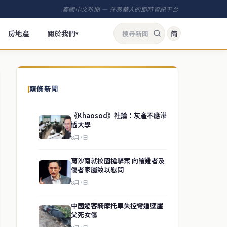
泰國中文新聞 — 在泰華人的即時資訊平台
房地產
關於我們
简
▾
頭條新聞
《Khaosod》社論：灰產不應滲
透大學
8月7日
育沙南就校園槍擊案 向罹難者及
傷者家屬致以慰問
8月7日
中國遊客騎摩托車失控彎道墜崖
父死女傷