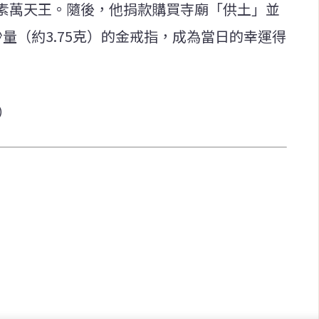
素萬天王。隨後，他捐款購買寺廟「供土」並
量（約3.75克）的金戒指，成為當日的幸運得
i）
快速連結
致力於報導
即時
工商
提供即
政治
美食