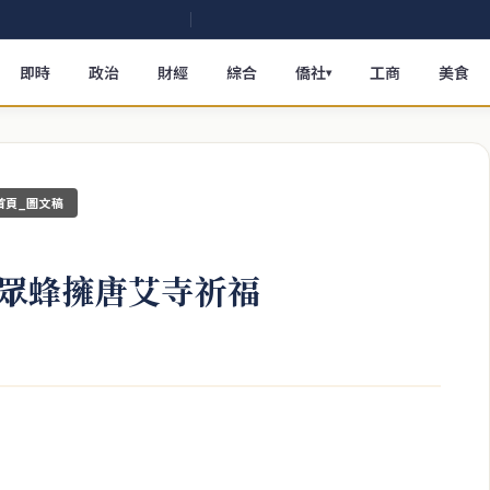
即時
政治
財經
綜合
僑社
工商
美食
▾
首頁_圖文稿
眾蜂擁唐艾寺祈福