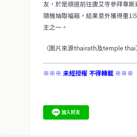
友，於是順道前往唐艾寺參拜韋斯
隨機抽取福箱，結果意外獲得重1沙
主之一。
（圖片來源thairath及temple tha
※※※ 未經授權 不得轉載 ※※※
service@thaichinesenews.com
關於我們
泰國中文新聞（TCN）是一家總部設於曼谷的中文新聞媒體，
泰國當地政治、經濟、華人社群與社會時事，為在泰華人讀者