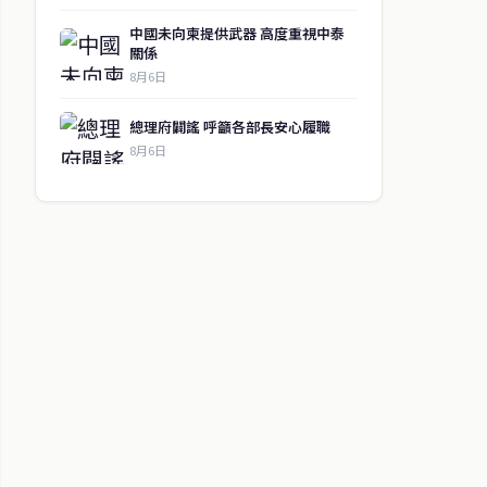
中國未向柬提供武器 高度重視中泰
關係
8月6日
總理府闢謠 呼籲各部長安心履職
8月6日