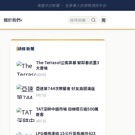
泰國中文新聞 — 在泰華人的即時資訊平台
關於我們
简
▾
頭條新聞
The Terrasol公寓奠基 緊鄰春武里3
大賣場
8月8日
亞速第744次聚餐會 好友高朋滿座
8月7日
TAT深耕中國市場 目標吸引逾500萬
遊客
8月7日
LPG價格凍結 15公斤氣瓶維持423