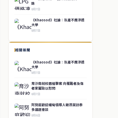
銖
8月7日
《Khaosod》社論：灰產不應滲透
大學
8月7日
相關新聞
《Khaosod》社論：灰產不應滲透
大學
8月7日
育沙南就校園槍擊案 向罹難者及傷
者家屬致以慰問
8月7日
阿努庭歡迎緬甸領導人敏昂萊訪泰
多議題會談
8月6日