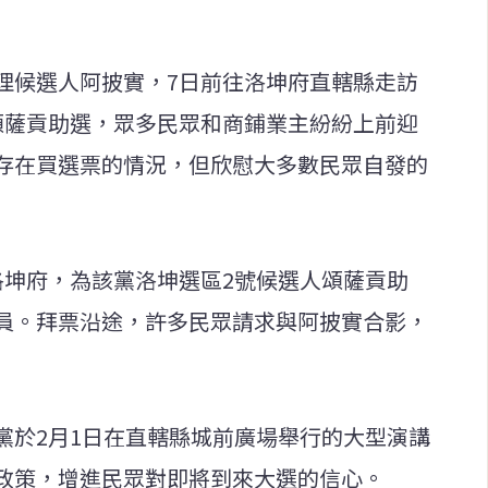
理候選人阿披實，7日前往洛坤府直轄縣走訪
頌薩貢助選，眾多民眾和商鋪業主紛紛上前迎
存在買選票的情況，但欣慰大多數民眾自發的
洛坤府，為該黨洛坤選區2號候選人頌薩貢助
員。拜票沿途，許多民眾請求與阿披實合影，
黨於2月1日在直轄縣城前廣場舉行的大型演講
政策，增進民眾對即將到來大選的信心。