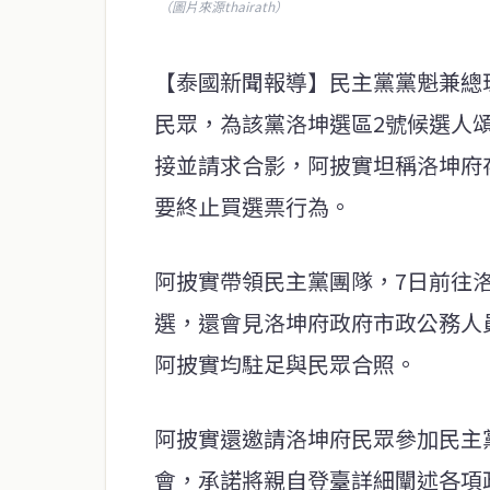
（圖片來源thairath）
【泰國新聞報導】民主黨黨魁兼總
民眾，為該黨洛坤選區2號候選人
接並請求合影，阿披實坦稱洛坤府
要終止買選票行為。
阿披實帶領民主黨團隊，7日前往
選，還會見洛坤府政府市政公務人
阿披實均駐足與民眾合照。
阿披實還邀請洛坤府民眾參加民主
會，承諾將親自登臺詳細闡述各項